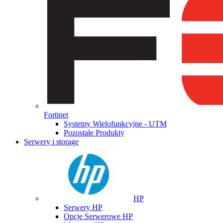
Fortinet
Systemy Wielofunkcyjne - UTM
Pozostałe Produkty
Serwery i storage
HP
Serwery HP
Opcje Serwerowe HP