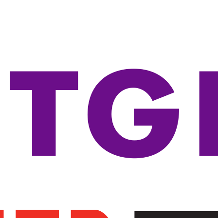
-----Seria 3100
-----Seria 3500
-----Seria 3600
-----Seria 3800
-----Seria 5100
-----Seria 5400
-----Seria 5500
-----Seria 5700
-----Seria 5800
-----Seria 5900
-----Akcesoria
----Routery
----Transceivery
----Access Pointy
-----Access Pointy
-----Kontrolery
-----Akcesoria