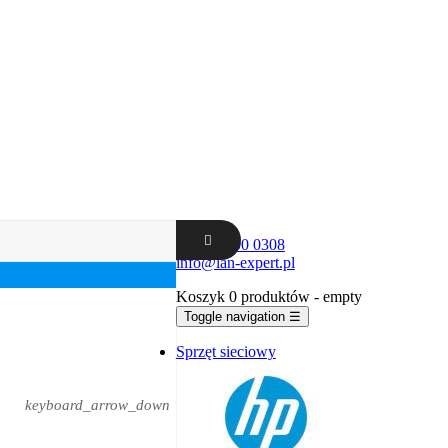
+48 62 300 0308
info@lan-expert.pl
Koszyk
0 produktów
- empty
Toggle navigation
☰
Sprzęt sieciowy
keyboard_arrow_down