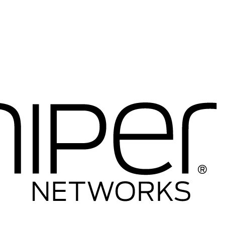
----Telefony IP
-----Telefony IP
-----Akcesoria
----Firewalle Cisco
-----Firewalle Cisco
-----Akcesoria
----Licencje
----Anteny
----Inne
---HP
----Switche
-----Seria 1400
-----Seria 1600
-----Seria 1800
-----Seria 1900
-----Seria 2500
-----Seria 2600
-----Seria 2900