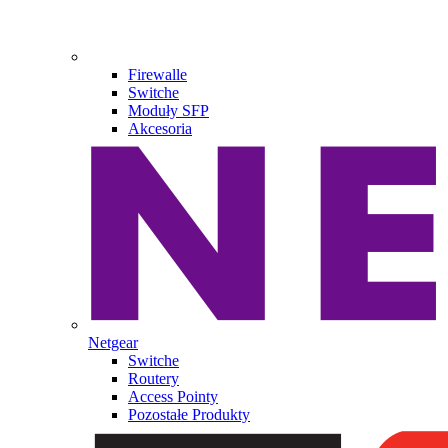
Firewalle
Switche
Moduły SFP
Akcesoria
Netgear
Switche
Routery
Access Pointy
Pozostałe Produkty