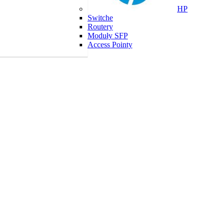
HP
Switche
Routery
Moduły SFP
Access Pointy