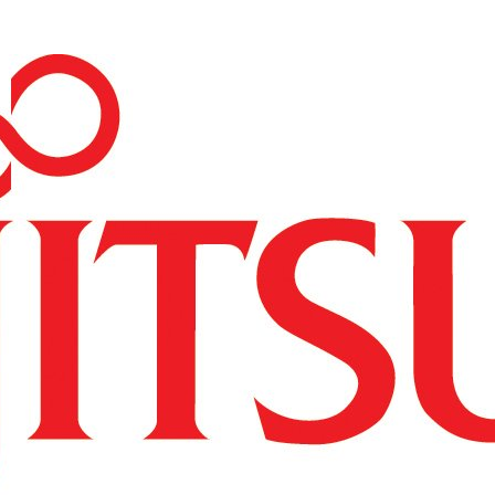
----Access Point
----Licencje
----Akcesoria
---Repotec
----Switch
---Zyxel
----Switche
----Routery
----Access Pointy
----SFP
----Firewalle
----Pozostałe
--Serwery i storage
---HP
----Serwery HP
-----HP ProLiant DL
-----HP ProLiant ML