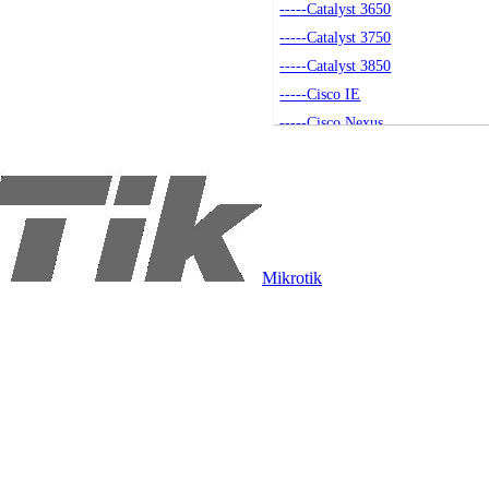
-----Catalyst 3650
-----Catalyst 3750
-----Catalyst 3850
-----Cisco IE
-----Cisco Nexus
-----Akcesoria
-----Small Business
-----Seria 4500
-----Catalyst 9200
----Routery
Mikrotik
-----Routery Cisco
-----Akcesoria
----Access Pointy
-----Access Pointy
-----Akcesoria
-----Kontrolery
----Moduły SFP