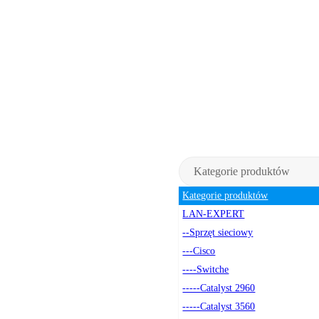
Kategorie produktów
Kategorie produktów
LAN-EXPERT
--Sprzęt sieciowy
---Cisco
----Switche
-----Catalyst 2960
-----Catalyst 3560