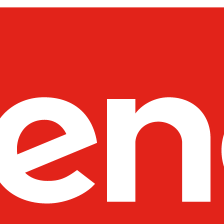
----Moduły SFP
----Akcesoria
---D-Link
----Switche
---Netgear
----Switche
----Routery
----Access Pointy
----Pozostałe produkty
----Kontrolery
---Fortinet
----Systemy Wielofunkcyjne - 
----Pozostałe Produkty
---SYNOLOGY
----Routery
---UBIQUITI
----Wzmacniacze Sygnału WiFi