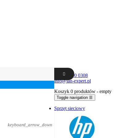
+48 62 300 0308
info@lan-expert.pl
Koszyk
0 produktów
- empty
Toggle navigation
☰
Sprzęt sieciowy
keyboard_arrow_down