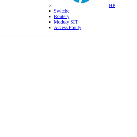
HP
Switche
Routery
Moduły SFP
Access Pointy