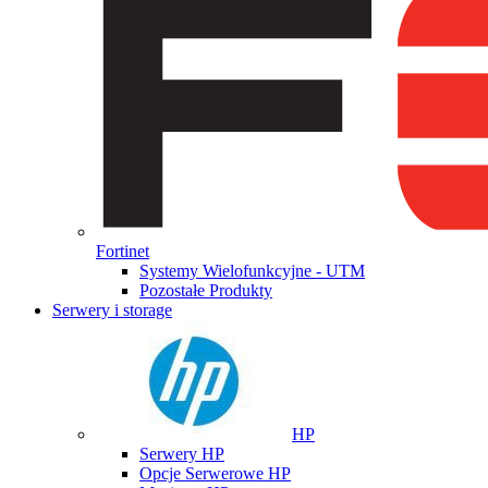
Fortinet
Systemy Wielofunkcyjne - UTM
Pozostałe Produkty
Serwery i storage
HP
Serwery HP
Opcje Serwerowe HP