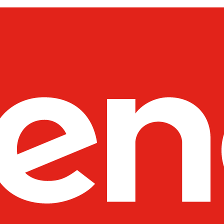
----Moduły SFP
----Akcesoria
---D-Link
----Switche
---Netgear
----Switche
----Routery
----Access Pointy
----Pozostałe produkty
----Kontrolery
---Fortinet
----Systemy Wielofunkcyjne - 
----Pozostałe Produkty
---SYNOLOGY
----Routery
---UBIQUITI
----Wzmacniacze Sygnału WiFi