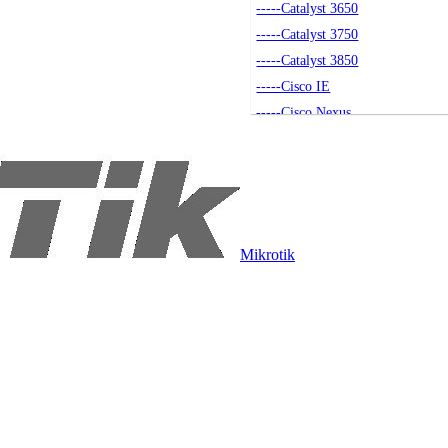
-----Catalyst 3650
-----Catalyst 3750
-----Catalyst 3850
-----Cisco IE
-----Cisco Nexus
-----Akcesoria
-----Small Business
-----Seria 4500
-----Catalyst 9200
----Routery
Mikrotik
-----Routery Cisco
-----Akcesoria
----Access Pointy
-----Access Pointy
-----Akcesoria
-----Kontrolery
----Moduły SFP