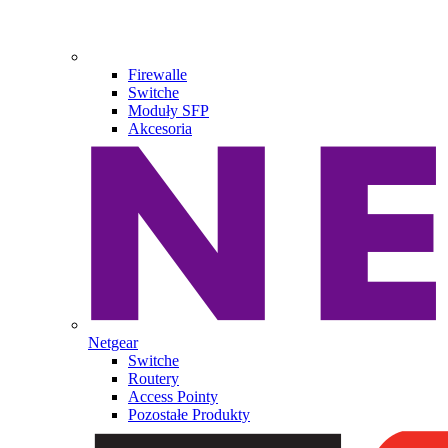
Firewalle
Switche
Moduły SFP
Akcesoria
Netgear
Switche
Routery
Access Pointy
Pozostałe Produkty