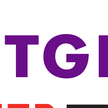
-----Seria 3100
-----Seria 3500
-----Seria 3600
-----Seria 3800
-----Seria 5100
-----Seria 5400
-----Seria 5500
-----Seria 5700
-----Seria 5800
-----Seria 5900
-----Akcesoria
----Routery
----Transceivery
----Access Pointy
-----Access Pointy
-----Kontrolery
-----Akcesoria