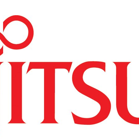
----Access Point
----Licencje
----Akcesoria
---Repotec
----Switch
---Zyxel
----Switche
----Routery
----Access Pointy
----SFP
----Firewalle
----Pozostałe
--Serwery i storage
---HP
----Serwery HP
-----HP ProLiant DL
-----HP ProLiant ML