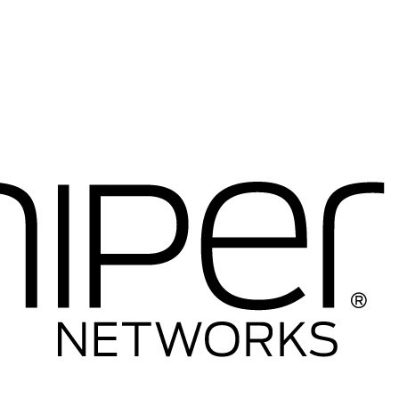
----Telefony IP
-----Telefony IP
-----Akcesoria
----Firewalle Cisco
-----Firewalle Cisco
-----Akcesoria
----Licencje
----Anteny
----Inne
---HP
----Switche
-----Seria 1400
-----Seria 1600
-----Seria 1800
-----Seria 1900
-----Seria 2500
-----Seria 2600
-----Seria 2900