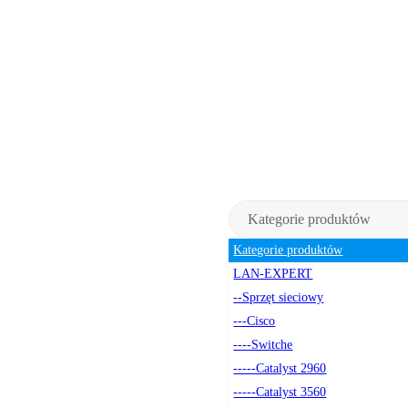
Kategorie produktów
Kategorie produktów
LAN-EXPERT
--Sprzęt sieciowy
---Cisco
----Switche
-----Catalyst 2960
-----Catalyst 3560