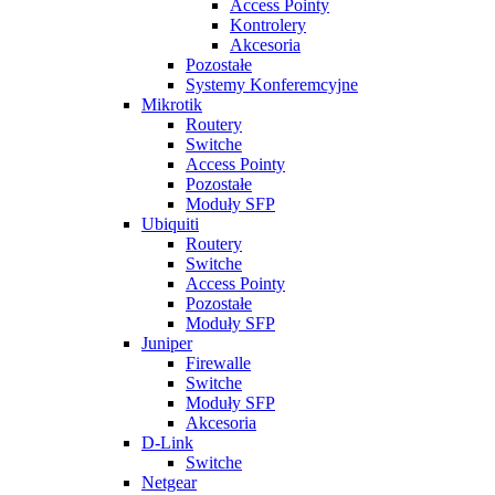
Access Pointy
Kontrolery
Akcesoria
Pozostałe
Systemy Konferemcyjne
Mikrotik
Routery
Switche
Access Pointy
Pozostałe
Moduły SFP
Ubiquiti
Routery
Switche
Access Pointy
Pozostałe
Moduły SFP
Juniper
Firewalle
Switche
Moduły SFP
Akcesoria
D-Link
Switche
Netgear