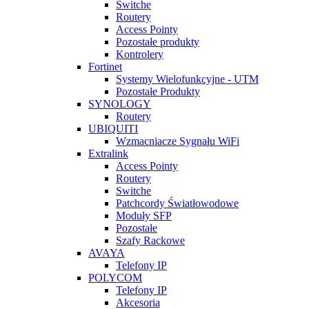
Switche
Routery
Access Pointy
Pozostałe produkty
Kontrolery
Fortinet
Systemy Wielofunkcyjne - UTM
Pozostałe Produkty
SYNOLOGY
Routery
UBIQUITI
Wzmacniacze Sygnału WiFi
Extralink
Access Pointy
Routery
Switche
Patchcordy Światłowodowe
Moduły SFP
Pozostałe
Szafy Rackowe
AVAYA
Telefony IP
POLYCOM
Telefony IP
Akcesoria