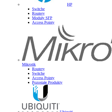
HP
Switche
Routery
Moduły SFP
Access Pointy
Mikrotik
Routery
Switche
Access Pointy
Pozostałe Produkty
Ubiquiti