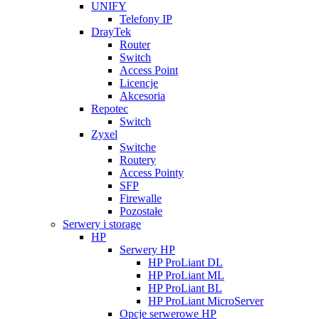
UNIFY
Telefony IP
DrayTek
Router
Switch
Access Point
Licencje
Akcesoria
Repotec
Switch
Zyxel
Switche
Routery
Access Pointy
SFP
Firewalle
Pozostałe
Serwery i storage
HP
Serwery HP
HP ProLiant DL
HP ProLiant ML
HP ProLiant BL
HP ProLiant MicroServer
Opcje serwerowe HP