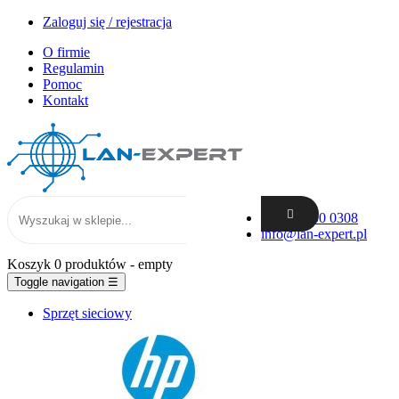
Zaloguj się / rejestracja
O firmie
Regulamin
Pomoc
Kontakt
+48 62 300 0308
info@lan-expert.pl
Koszyk
0 produktów
- empty
Toggle navigation
☰
Sprzęt sieciowy