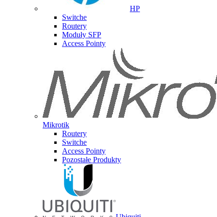
HP
Switche
Routery
Moduły SFP
Access Pointy
Mikrotik
Routery
Switche
Access Pointy
Pozostałe Produkty
Ubiquiti