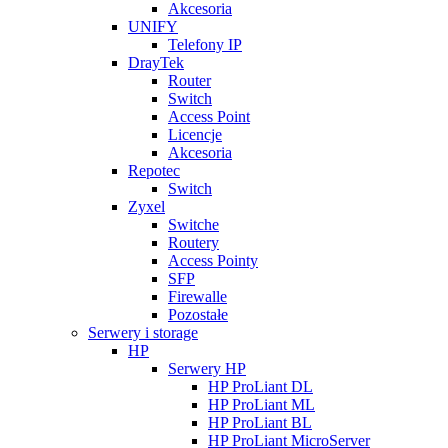
Akcesoria
UNIFY
Telefony IP
DrayTek
Router
Switch
Access Point
Licencje
Akcesoria
Repotec
Switch
Zyxel
Switche
Routery
Access Pointy
SFP
Firewalle
Pozostałe
Serwery i storage
HP
Serwery HP
HP ProLiant DL
HP ProLiant ML
HP ProLiant BL
HP ProLiant MicroServer