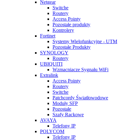
Netgear
Switche
Routery
Access Pointy
Pozostałe produkty
Kontrolery
Fortinet
Systemy Wielofunkcyjne - UTM
Pozostałe Produkty
SYNOLOGY
Routery
UBIQUITI
Wzmacniacze Sygnału WiFi
Extralink
Access Pointy
Routery
Switche
Patchcordy Światłowodowe
Moduły SFP
Pozostałe
Szafy Rackowe
AVAYA
Telefony IP
POLYCOM
Telefony IP