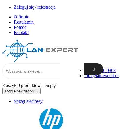
Zaloguj się / rejestracja
O firmie
Regulamin
Pomoc
Kontakt
+48 62 300 0308
info@lan-expert.pl
Koszyk
0 produktów
- empty
Toggle navigation
☰
Sprzęt sieciowy