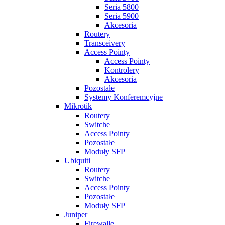
Seria 5800
Seria 5900
Akcesoria
Routery
Transceivery
Access Pointy
Access Pointy
Kontrolery
Akcesoria
Pozostałe
Systemy Konferemcyjne
Mikrotik
Routery
Switche
Access Pointy
Pozostałe
Moduły SFP
Ubiquiti
Routery
Switche
Access Pointy
Pozostałe
Moduły SFP
Juniper
Firewalle