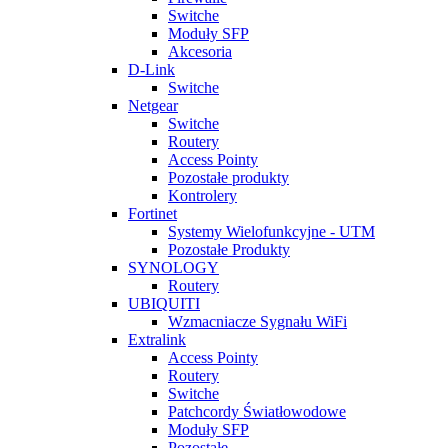
Switche
Moduły SFP
Akcesoria
D-Link
Switche
Netgear
Switche
Routery
Access Pointy
Pozostałe produkty
Kontrolery
Fortinet
Systemy Wielofunkcyjne - UTM
Pozostałe Produkty
SYNOLOGY
Routery
UBIQUITI
Wzmacniacze Sygnału WiFi
Extralink
Access Pointy
Routery
Switche
Patchcordy Światłowodowe
Moduły SFP
Pozostałe