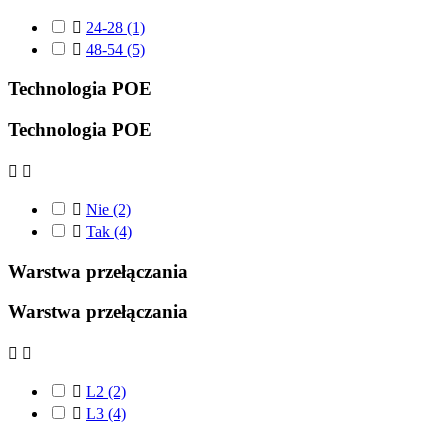

24-28
(1)

48-54
(5)
Technologia POE
Technologia POE



Nie
(2)

Tak
(4)
Warstwa przełączania
Warstwa przełączania



L2
(2)

L3
(4)