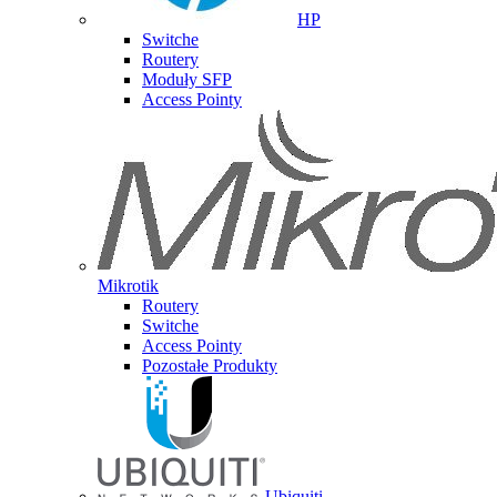
HP
Switche
Routery
Moduły SFP
Access Pointy
Mikrotik
Routery
Switche
Access Pointy
Pozostałe Produkty
Ubiquiti