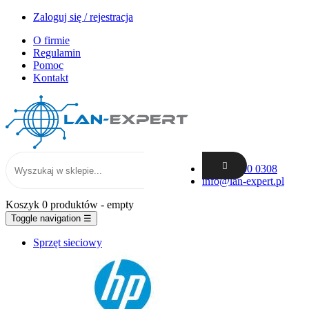
Zaloguj się / rejestracja
O firmie
Regulamin
Pomoc
Kontakt
+48 62 300 0308
info@lan-expert.pl
Koszyk
0 produktów
- empty
Toggle navigation
☰
Sprzęt sieciowy