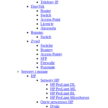
Telefony IP
DrayTek
Router
Switch
Access Point
Licencje
Akcesoria
Repotec
Switch
Zyxel
Switche
Routery
Access Pointy
SFP
Firewalle
Pozostałe
Serwery i storage
HP
Serwery HP
HP ProLiant DL
HP ProLiant ML
HP ProLiant BL
HP ProLiant MicroServer
Opcje serwerowe HP
Dyski