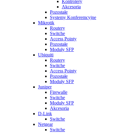
Kontrolery
Akcesoria
Pozostałe
Systemy Konferemcyjne
Mikrotik
Routery
Switche
Access Pointy
Pozostałe
Moduły SFP
Ubiquiti
Routery
Switche
Access Pointy
Pozostałe
Moduły SFP
Juniper
Firewalle
Switche
Moduły SFP
Akcesoria
D-Link
Switche
Netgear
Switche