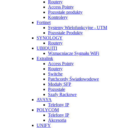
Routery
Access Pointy
Pozostałe produkty
Kontrolery
Fortinet
Systemy Wielofunkcyjne - UTM
Pozostałe Produkty
SYNOLOGY
Routery
UBIQUITI
Wzmacniacze Sygnału WiFi
Extralink
Access Pointy
Routery
Switche
Patchcordy Światłowodowe
Moduły SFP
Pozostałe
Szafy Rackowe
AVAYA
Telefony IP
POLYCOM
Telefony IP
Akcesoria
UNIFY