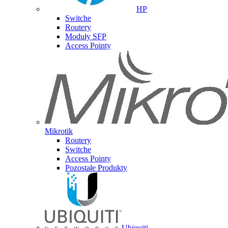
HP
Switche
Routery
Moduły SFP
Access Pointy
Mikrotik
Routery
Switche
Access Pointy
Pozostałe Produkty
Ubiquiti