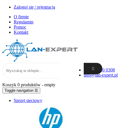
Zaloguj się / rejestracja
O firmie
Regulamin
Pomoc
Kontakt
+48 62 300 0308
info@lan-expert.pl
Koszyk
0 produktów
- empty
Toggle navigation
☰
Sprzęt sieciowy