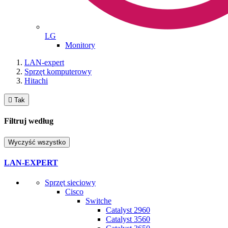
LG
Monitory
LAN-expert
Sprzęt komputerowy
Hitachi

Tak
Filtruj według
Wyczyść wszystko
LAN-EXPERT
Sprzęt sieciowy
Cisco
Switche
Catalyst 2960
Catalyst 3560