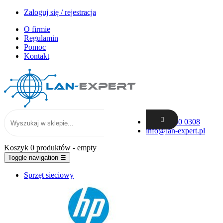
Zaloguj się / rejestracja
O firmie
Regulamin
Pomoc
Kontakt
+48 62 300 0308
info@lan-expert.pl
Koszyk
0 produktów
- empty
Toggle navigation
☰
Sprzęt sieciowy