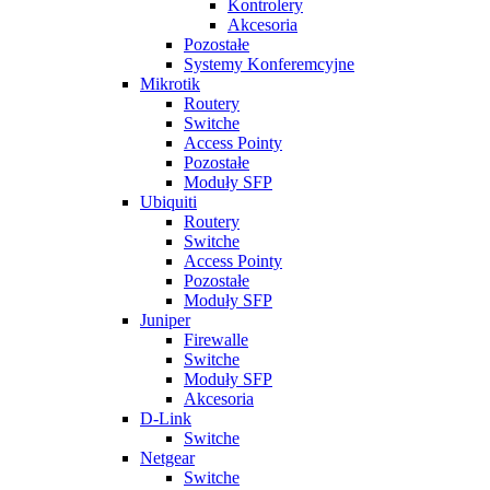
Kontrolery
Akcesoria
Pozostałe
Systemy Konferemcyjne
Mikrotik
Routery
Switche
Access Pointy
Pozostałe
Moduły SFP
Ubiquiti
Routery
Switche
Access Pointy
Pozostałe
Moduły SFP
Juniper
Firewalle
Switche
Moduły SFP
Akcesoria
D-Link
Switche
Netgear
Switche