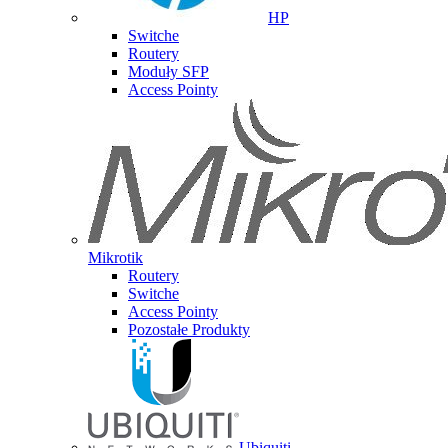
HP
Switche
Routery
Moduły SFP
Access Pointy
Mikrotik
Routery
Switche
Access Pointy
Pozostałe Produkty
Ubiquiti