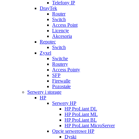
Telefony IP
DrayTek
Router
Switch
Access Point
Licencje
Akcesoria
Repotec
Switch
Zyxel
Switche
Routery
Access Pointy
SFP
Firewalle
Pozostałe
Serwery i storage
HP
Serwery HP
HP ProLiant DL
HP ProLiant ML
HP ProLiant BL
HP ProLiant MicroServer
Opcje serwerowe HP
Dyski