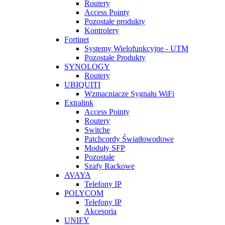
Routery
Access Pointy
Pozostałe produkty
Kontrolery
Fortinet
Systemy Wielofunkcyjne - UTM
Pozostałe Produkty
SYNOLOGY
Routery
UBIQUITI
Wzmacniacze Sygnału WiFi
Extralink
Access Pointy
Routery
Switche
Patchcordy Światłowodowe
Moduły SFP
Pozostałe
Szafy Rackowe
AVAYA
Telefony IP
POLYCOM
Telefony IP
Akcesoria
UNIFY