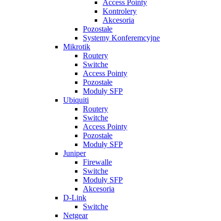
Access Pointy
Kontrolery
Akcesoria
Pozostałe
Systemy Konferemcyjne
Mikrotik
Routery
Switche
Access Pointy
Pozostałe
Moduły SFP
Ubiquiti
Routery
Switche
Access Pointy
Pozostałe
Moduły SFP
Juniper
Firewalle
Switche
Moduły SFP
Akcesoria
D-Link
Switche
Netgear