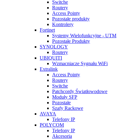
Switche
Routery
Access Pointy
Pozostałe produkty
Kontrolery
Fortinet
Systemy Wielofunkcyjne - UTM
Pozostałe Produkty
SYNOLOGY
Routery
UBIQUITI
Wzmacniacze Sygnału WiFi
Extralink
Access Pointy
Routery
Switche
Patchcordy Światłowodowe
Moduły SFP
Pozostałe
Szafy Rackowe
AVAYA
Telefony IP
POLYCOM
Telefony IP
Akcesoria