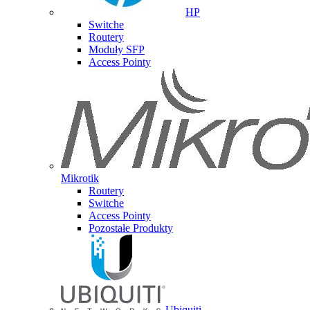
HP
Switche
Routery
Moduły SFP
Access Pointy
Mikrotik
Routery
Switche
Access Pointy
Pozostałe Produkty
Ubiquiti