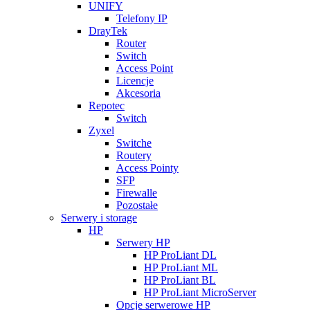
UNIFY
Telefony IP
DrayTek
Router
Switch
Access Point
Licencje
Akcesoria
Repotec
Switch
Zyxel
Switche
Routery
Access Pointy
SFP
Firewalle
Pozostałe
Serwery i storage
HP
Serwery HP
HP ProLiant DL
HP ProLiant ML
HP ProLiant BL
HP ProLiant MicroServer
Opcje serwerowe HP