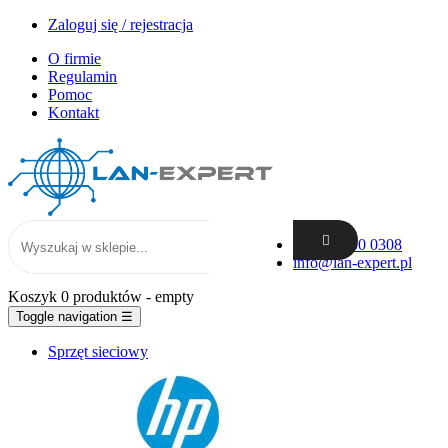
Zaloguj się / rejestracja
O firmie
Regulamin
Pomoc
Kontakt
+48 62 300 0308
info@lan-expert.pl
Koszyk
0 produktów
- empty
Toggle navigation
☰
Sprzęt sieciowy