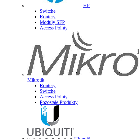
HP
Switche
Routery
Moduły SFP
Access Pointy
Mikrotik
Routery
Switche
Access Pointy
Pozostałe Produkty
Ubiquiti