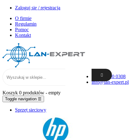
Zaloguj się / rejestracja
O firmie
Regulamin
Pomoc
Kontakt
+48 62 300 0308
info@lan-expert.pl
Koszyk
0 produktów
- empty
Toggle navigation
☰
Sprzęt sieciowy