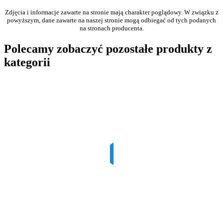
Zdjęcia i informacje zawarte na stronie mają charakter poglądowy. W związku z
powyższym, dane zawarte na naszej stronie mogą odbiegać od tych podanych
na stronach producenta.
Polecamy zobaczyć pozostałe produkty z
kategorii
45N1029
Lenovo ThinkPad Battery 44++ (9 Cell) X220 X230