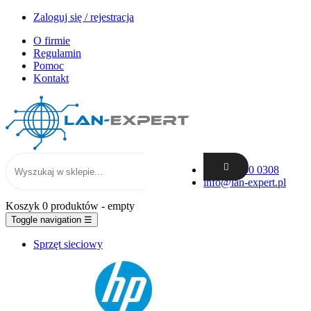
Zaloguj się / rejestracja
O firmie
Regulamin
Pomoc
Kontakt
+48 62 300 0308
info@lan-expert.pl
Koszyk
0 produktów
- empty
Toggle navigation
☰
Sprzęt sieciowy