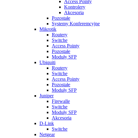
Access Pointy
Kontrolery
Akcesoria
Pozostałe
Systemy Konferemcyjne
Mikrotik
Routery
Switche
Access Pointy
Pozostałe
Moduły SFP
Ubiquiti
Routery
Switche
Access Pointy
Pozostałe
Moduły SFP
Juniper
Firewalle
Switche
Moduły SFP
Akcesoria
D-Link
Switche
Netgear