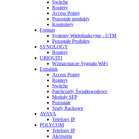
Switche
Routery
Access Pointy
Pozostałe produkty
Kontrolery
Fortinet
Systemy Wielofunkcyjne - UTM
Pozostałe Produkty
SYNOLOGY
Routery
UBIQUITI
Wzmacniacze Sygnału WiFi
Extralink
Access Pointy
Routery
Switche
Patchcordy Światłowodowe
Moduły SFP
Pozostałe
Szafy Rackowe
AVAYA
Telefony IP
POLYCOM
Telefony IP
Akcesoria