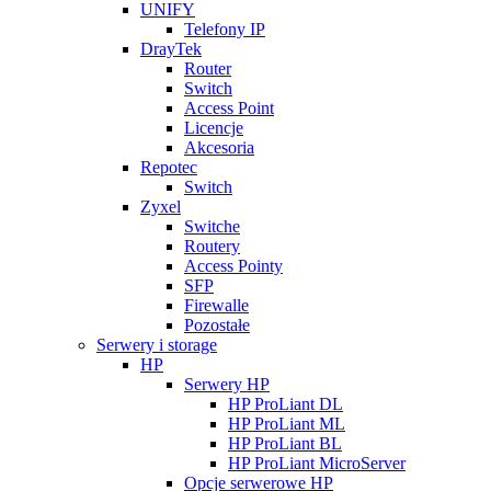
UNIFY
Telefony IP
DrayTek
Router
Switch
Access Point
Licencje
Akcesoria
Repotec
Switch
Zyxel
Switche
Routery
Access Pointy
SFP
Firewalle
Pozostałe
Serwery i storage
HP
Serwery HP
HP ProLiant DL
HP ProLiant ML
HP ProLiant BL
HP ProLiant MicroServer
Opcje serwerowe HP