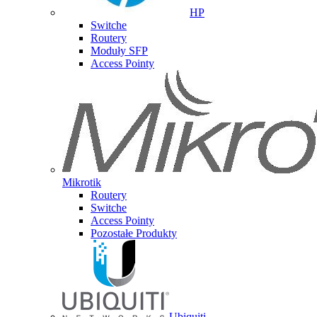
HP
Switche
Routery
Moduły SFP
Access Pointy
Mikrotik
Routery
Switche
Access Pointy
Pozostałe Produkty
Ubiquiti