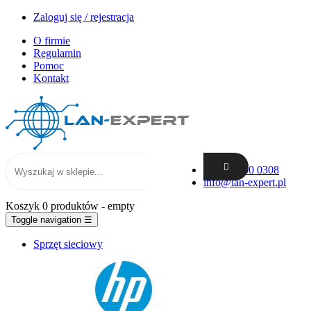
Zaloguj się / rejestracja
O firmie
Regulamin
Pomoc
Kontakt
+48 62 300 0308
info@lan-expert.pl
Koszyk
0 produktów
- empty
Toggle navigation
☰
Sprzęt sieciowy