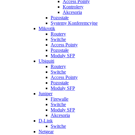
Access Pointy
Kontrolery
Akcesoria
Pozostałe
Systemy Konferemcyjne
Mikrotik
Routery
Switche
Access Pointy
Pozostałe
Moduły SFP
Ubiquiti
Routery
Switche
Access Pointy
Pozostałe
Moduły SFP
Juniper
Firewalle
Switche
Moduły SFP
Akcesoria
D-Link
Switche
Netgear