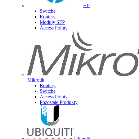
HP
Switche
Routery
Moduły SFP
Access Pointy
Mikrotik
Routery
Switche
Access Pointy
Pozostałe Produkty
Ubiquiti