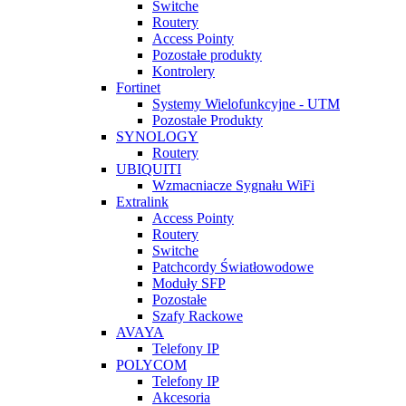
Switche
Routery
Access Pointy
Pozostałe produkty
Kontrolery
Fortinet
Systemy Wielofunkcyjne - UTM
Pozostałe Produkty
SYNOLOGY
Routery
UBIQUITI
Wzmacniacze Sygnału WiFi
Extralink
Access Pointy
Routery
Switche
Patchcordy Światłowodowe
Moduły SFP
Pozostałe
Szafy Rackowe
AVAYA
Telefony IP
POLYCOM
Telefony IP
Akcesoria