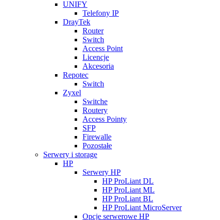
UNIFY
Telefony IP
DrayTek
Router
Switch
Access Point
Licencje
Akcesoria
Repotec
Switch
Zyxel
Switche
Routery
Access Pointy
SFP
Firewalle
Pozostałe
Serwery i storage
HP
Serwery HP
HP ProLiant DL
HP ProLiant ML
HP ProLiant BL
HP ProLiant MicroServer
Opcje serwerowe HP