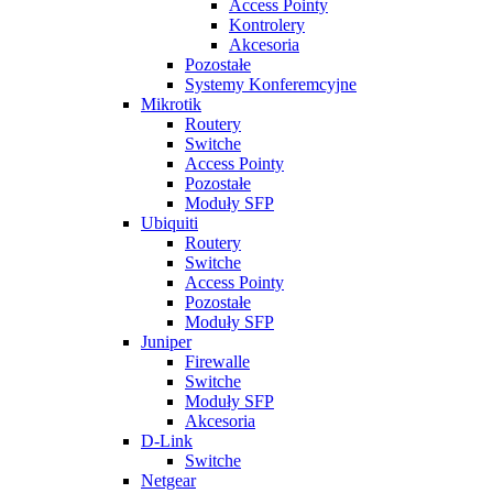
Access Pointy
Kontrolery
Akcesoria
Pozostałe
Systemy Konferemcyjne
Mikrotik
Routery
Switche
Access Pointy
Pozostałe
Moduły SFP
Ubiquiti
Routery
Switche
Access Pointy
Pozostałe
Moduły SFP
Juniper
Firewalle
Switche
Moduły SFP
Akcesoria
D-Link
Switche
Netgear