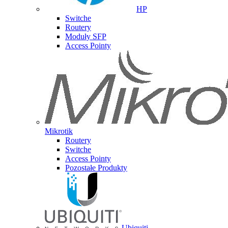
HP
Switche
Routery
Moduły SFP
Access Pointy
Mikrotik
Routery
Switche
Access Pointy
Pozostałe Produkty
Ubiquiti