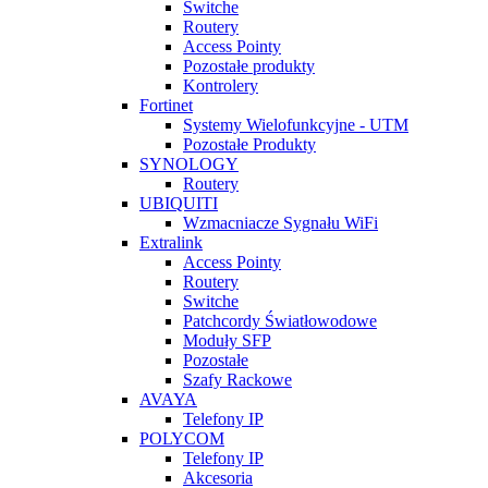
Switche
Routery
Access Pointy
Pozostałe produkty
Kontrolery
Fortinet
Systemy Wielofunkcyjne - UTM
Pozostałe Produkty
SYNOLOGY
Routery
UBIQUITI
Wzmacniacze Sygnału WiFi
Extralink
Access Pointy
Routery
Switche
Patchcordy Światłowodowe
Moduły SFP
Pozostałe
Szafy Rackowe
AVAYA
Telefony IP
POLYCOM
Telefony IP
Akcesoria