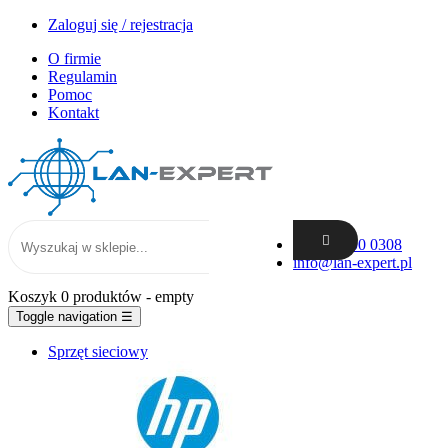
Zaloguj się / rejestracja
O firmie
Regulamin
Pomoc
Kontakt
+48 62 300 0308
info@lan-expert.pl
Koszyk
0 produktów
- empty
Toggle navigation
☰
Sprzęt sieciowy