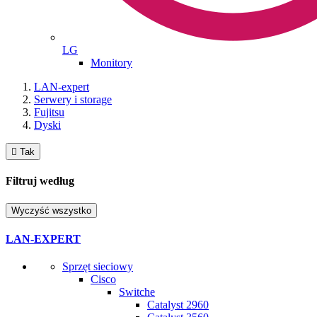
LG
Monitory
LAN-expert
Serwery i storage
Fujitsu
Dyski

Tak
Filtruj według
Wyczyść wszystko
LAN-EXPERT
Sprzęt sieciowy
Cisco
Switche
Catalyst 2960