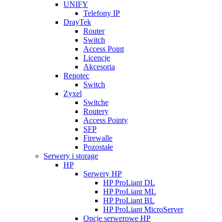
UNIFY
Telefony IP
DrayTek
Router
Switch
Access Point
Licencje
Akcesoria
Repotec
Switch
Zyxel
Switche
Routery
Access Pointy
SFP
Firewalle
Pozostałe
Serwery i storage
HP
Serwery HP
HP ProLiant DL
HP ProLiant ML
HP ProLiant BL
HP ProLiant MicroServer
Opcje serwerowe HP