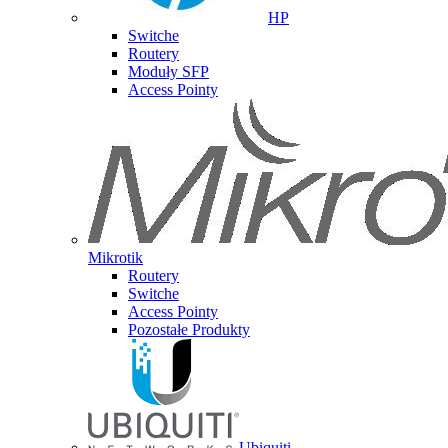
HP
Switche
Routery
Moduły SFP
Access Pointy
Mikrotik
Routery
Switche
Access Pointy
Pozostałe Produkty
Ubiquiti