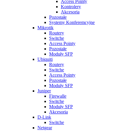
Access Pointy
Kontrolery
Akcesoria
Pozostałe
Systemy Konferemcyjne
Mikrotik
Routery
Switche
Access Pointy
Pozostałe
Moduły SFP
Ubiquiti
Routery
Switche
Access Pointy
Pozostałe
Moduły SFP
Juniper
Firewalle
Switche
Moduły SFP
Akcesoria
D-Link
Switche
Netgear