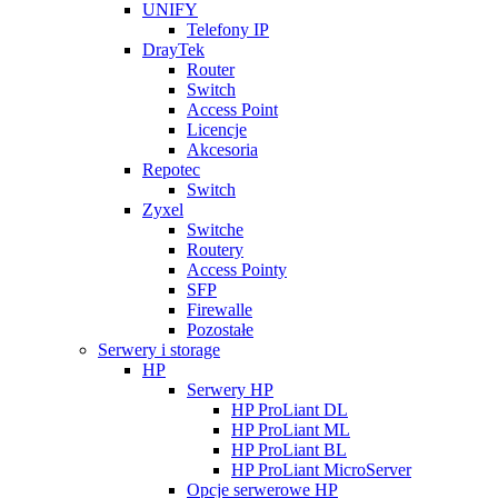
UNIFY
Telefony IP
DrayTek
Router
Switch
Access Point
Licencje
Akcesoria
Repotec
Switch
Zyxel
Switche
Routery
Access Pointy
SFP
Firewalle
Pozostałe
Serwery i storage
HP
Serwery HP
HP ProLiant DL
HP ProLiant ML
HP ProLiant BL
HP ProLiant MicroServer
Opcje serwerowe HP