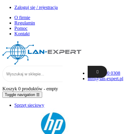
Zaloguj się / rejestracja
O firmie
Regulamin
Pomoc
Kontakt
+48 62 300 0308
info@lan-expert.pl
Koszyk
0 produktów
- empty
Toggle navigation
☰
Sprzęt sieciowy