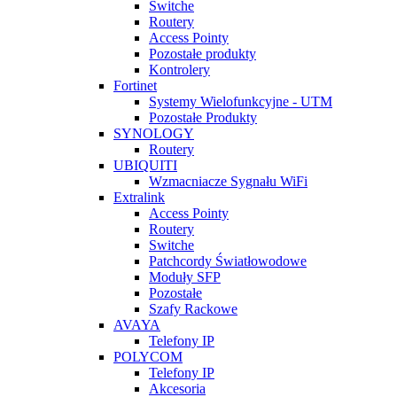
Switche
Routery
Access Pointy
Pozostałe produkty
Kontrolery
Fortinet
Systemy Wielofunkcyjne - UTM
Pozostałe Produkty
SYNOLOGY
Routery
UBIQUITI
Wzmacniacze Sygnału WiFi
Extralink
Access Pointy
Routery
Switche
Patchcordy Światłowodowe
Moduły SFP
Pozostałe
Szafy Rackowe
AVAYA
Telefony IP
POLYCOM
Telefony IP
Akcesoria