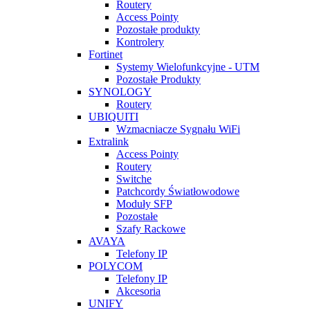
Routery
Access Pointy
Pozostałe produkty
Kontrolery
Fortinet
Systemy Wielofunkcyjne - UTM
Pozostałe Produkty
SYNOLOGY
Routery
UBIQUITI
Wzmacniacze Sygnału WiFi
Extralink
Access Pointy
Routery
Switche
Patchcordy Światłowodowe
Moduły SFP
Pozostałe
Szafy Rackowe
AVAYA
Telefony IP
POLYCOM
Telefony IP
Akcesoria
UNIFY