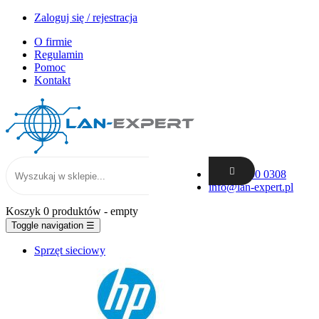
Zaloguj się / rejestracja
O firmie
Regulamin
Pomoc
Kontakt
+48 62 300 0308
info@lan-expert.pl
Koszyk
0 produktów
- empty
Toggle navigation
☰
Sprzęt sieciowy