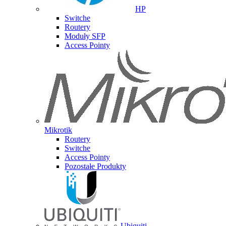
HP
Switche
Routery
Moduły SFP
Access Pointy
Mikrotik
Routery
Switche
Access Pointy
Pozostałe Produkty
Ubiquiti