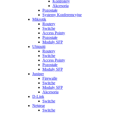
Kontrolery
Akcesoria
Pozostałe
Systemy Konferemcyjne
Mikrotik
Routery
Switche
Access Pointy
Pozostałe
Moduły SFP
Ubiquiti
Routery
Switche
Access Pointy
Pozostałe
Moduły SFP
Juniper
Firewalle
Switche
Moduły SFP
Akcesoria
D-Link
Switche
Netgear
Switche