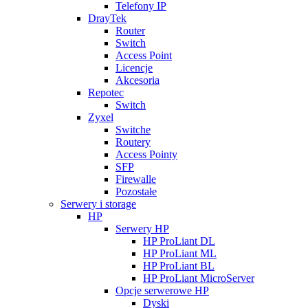
Telefony IP
DrayTek
Router
Switch
Access Point
Licencje
Akcesoria
Repotec
Switch
Zyxel
Switche
Routery
Access Pointy
SFP
Firewalle
Pozostałe
Serwery i storage
HP
Serwery HP
HP ProLiant DL
HP ProLiant ML
HP ProLiant BL
HP ProLiant MicroServer
Opcje serwerowe HP
Dyski