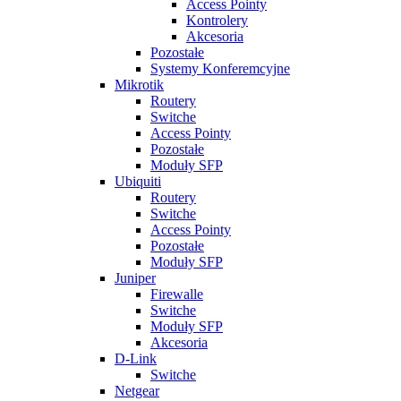
Access Pointy
Kontrolery
Akcesoria
Pozostałe
Systemy Konferemcyjne
Mikrotik
Routery
Switche
Access Pointy
Pozostałe
Moduły SFP
Ubiquiti
Routery
Switche
Access Pointy
Pozostałe
Moduły SFP
Juniper
Firewalle
Switche
Moduły SFP
Akcesoria
D-Link
Switche
Netgear