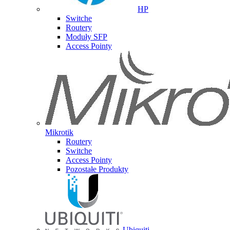
HP
Switche
Routery
Moduły SFP
Access Pointy
Mikrotik
Routery
Switche
Access Pointy
Pozostałe Produkty
Ubiquiti