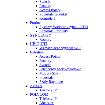
Switche
Routery
Access Pointy
Pozostałe produkty
Kontrolery
Fortinet
Systemy Wielofunkcyjne - UTM
Pozostałe Produkty
SYNOLOGY
Routery
UBIQUITI
Wzmacniacze Sygnału WiFi
Extralink
Access Pointy
Routery
Switche
Patchcordy Światłowodowe
Moduły SFP
Pozostałe
Szafy Rackowe
AVAYA
Telefony IP
POLYCOM
Telefony IP
Akcesoria