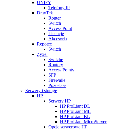
UNIFY
Telefony IP
DrayTek
Router
Switch
Access Point
Licencje
Akcesoria
Repotec
Switch
Zyxel
Switche
Routery
Access Pointy
SFP
Firewalle
Pozostałe
Serwery i storage
HP
Serwery HP
HP ProLiant DL
HP ProLiant ML
HP ProLiant BL
HP ProLiant MicroServer
Opcje serwerowe HP