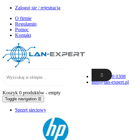
Zaloguj się / rejestracja
O firmie
Regulamin
Pomoc
Kontakt
+48 62 300 0308
info@lan-expert.pl
Koszyk
0 produktów
- empty
Toggle navigation
☰
Sprzęt sieciowy