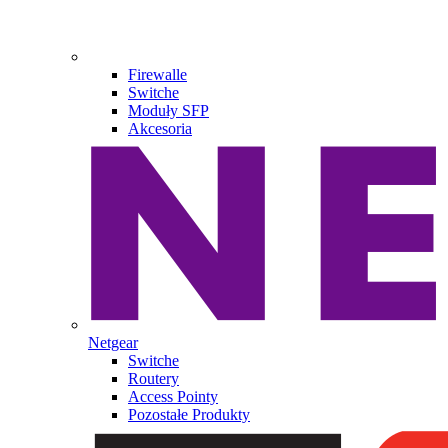
Firewalle
Switche
Moduły SFP
Akcesoria
Netgear
Switche
Routery
Access Pointy
Pozostałe Produkty