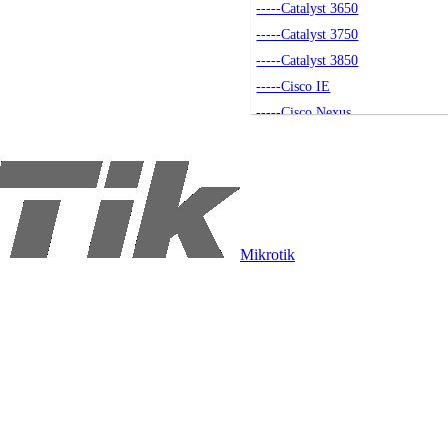
-----Catalyst 3650
-----Catalyst 3750
-----Catalyst 3850
-----Cisco IE
-----Cisco Nexus
-----Akcesoria
-----Small Business
-----Seria 4500
-----Catalyst 9200
----Routery
Mikrotik
-----Routery Cisco
-----Akcesoria
----Access Pointy
-----Access Pointy
-----Akcesoria
-----Kontrolery
----Moduły SFP