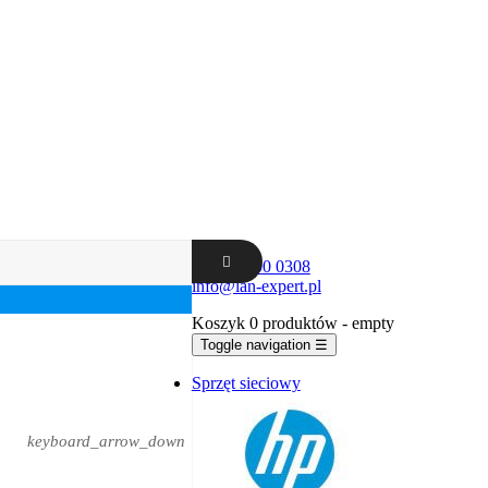
+48 62 300 0308
info@lan-expert.pl
Koszyk
0 produktów
- empty
Toggle navigation
☰
Sprzęt sieciowy
keyboard_arrow_down