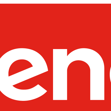
----Moduły SFP
----Akcesoria
---D-Link
----Switche
---Netgear
----Switche
----Routery
----Access Pointy
----Pozostałe produkty
----Kontrolery
---Fortinet
----Systemy Wielofunkcyjne - 
----Pozostałe Produkty
---SYNOLOGY
----Routery
---UBIQUITI
----Wzmacniacze Sygnału WiFi