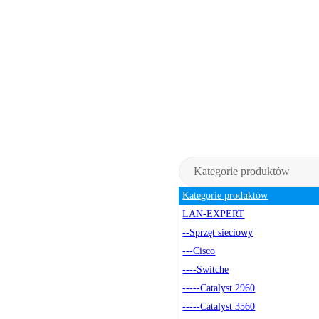
Kategorie produktów
Kategorie produktów
LAN-EXPERT
--Sprzęt sieciowy
---Cisco
----Switche
-----Catalyst 2960
-----Catalyst 3560