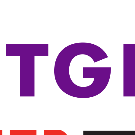
-----Seria 3100
-----Seria 3500
-----Seria 3600
-----Seria 3800
-----Seria 5100
-----Seria 5400
-----Seria 5500
-----Seria 5700
-----Seria 5800
-----Seria 5900
-----Akcesoria
----Routery
----Transceivery
----Access Pointy
-----Access Pointy
-----Kontrolery
-----Akcesoria