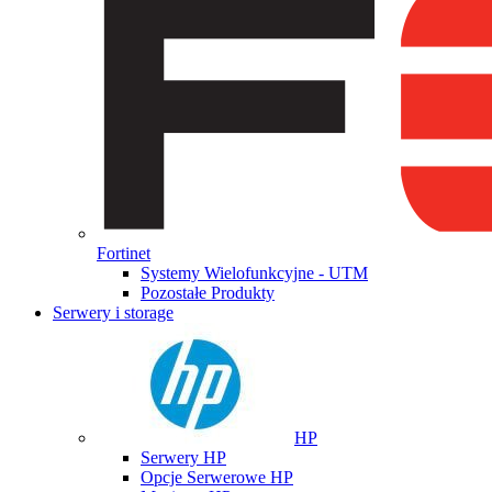
Fortinet
Systemy Wielofunkcyjne - UTM
Pozostałe Produkty
Serwery i storage
HP
Serwery HP
Opcje Serwerowe HP