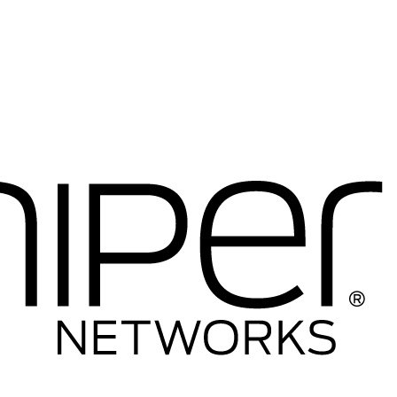
----Telefony IP
-----Telefony IP
-----Akcesoria
----Firewalle Cisco
-----Firewalle Cisco
-----Akcesoria
----Licencje
----Anteny
----Inne
---HP
----Switche
-----Seria 1400
-----Seria 1600
-----Seria 1800
-----Seria 1900
-----Seria 2500
-----Seria 2600
-----Seria 2900