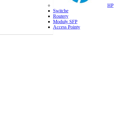
HP
Switche
Routery
Moduły SFP
Access Pointy