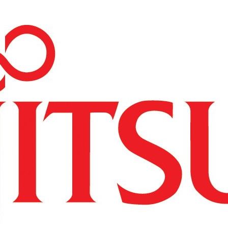
----Access Point
----Licencje
----Akcesoria
---Repotec
----Switch
---Zyxel
----Switche
----Routery
----Access Pointy
----SFP
----Firewalle
----Pozostałe
--Serwery i storage
---HP
----Serwery HP
-----HP ProLiant DL
-----HP ProLiant ML