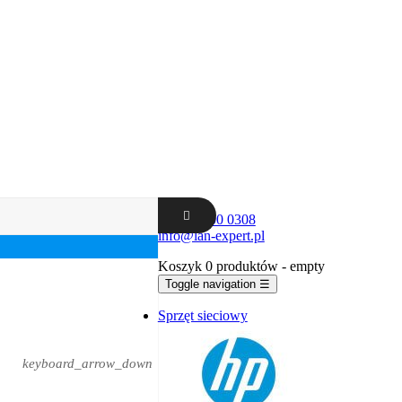
+48 62 300 0308
info@lan-expert.pl
Koszyk
0 produktów
- empty
Toggle navigation
☰
Sprzęt sieciowy
keyboard_arrow_down