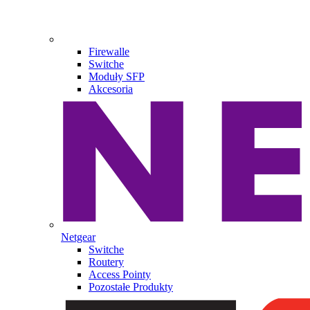
Firewalle
Switche
Moduły SFP
Akcesoria
Netgear
Switche
Routery
Access Pointy
Pozostałe Produkty