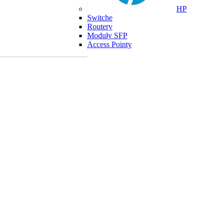
HP
Switche
Routery
Moduły SFP
Access Pointy