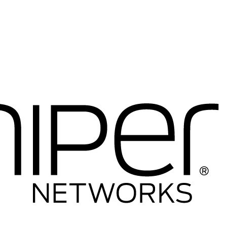
----Telefony IP
-----Telefony IP
-----Akcesoria
----Firewalle Cisco
-----Firewalle Cisco
-----Akcesoria
----Licencje
----Anteny
----Inne
---HP
----Switche
-----Seria 1400
-----Seria 1600
-----Seria 1800
-----Seria 1900
-----Seria 2500
-----Seria 2600
-----Seria 2900