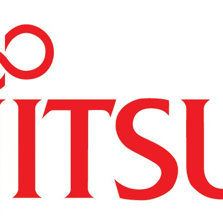
----Access Point
----Licencje
----Akcesoria
---Repotec
----Switch
---Zyxel
----Switche
----Routery
----Access Pointy
----SFP
----Firewalle
----Pozostałe
--Serwery i storage
---HP
----Serwery HP
-----HP ProLiant DL
-----HP ProLiant ML