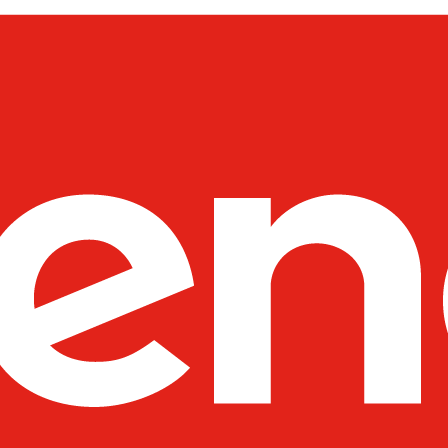
----Moduły SFP
----Akcesoria
---D-Link
----Switche
---Netgear
----Switche
----Routery
----Access Pointy
----Pozostałe produkty
----Kontrolery
---Fortinet
----Systemy Wielofunkcyjne - 
----Pozostałe Produkty
---SYNOLOGY
----Routery
---UBIQUITI
----Wzmacniacze Sygnału WiFi