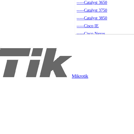
-----Catalyst 3650
-----Catalyst 3750
-----Catalyst 3850
-----Cisco IE
-----Cisco Nexus
-----Akcesoria
-----Small Business
-----Seria 4500
-----Catalyst 9200
----Routery
Mikrotik
-----Routery Cisco
-----Akcesoria
----Access Pointy
-----Access Pointy
-----Akcesoria
-----Kontrolery
----Moduły SFP