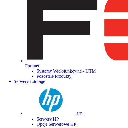
Fortinet
Systemy Wielofunkcyjne - UTM
Pozostałe Produkty
Serwery i storage
HP
Serwery HP
Opcje Serwerowe HP