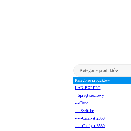
Kategorie produktów
Kategorie produktów
LAN-EXPERT
--Sprzęt sieciowy
---Cisco
----Switche
-----Catalyst 2960
-----Catalyst 3560