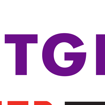
-----Seria 3100
-----Seria 3500
-----Seria 3600
-----Seria 3800
-----Seria 5100
-----Seria 5400
-----Seria 5500
-----Seria 5700
-----Seria 5800
-----Seria 5900
-----Akcesoria
----Routery
----Transceivery
----Access Pointy
-----Access Pointy
-----Kontrolery
-----Akcesoria