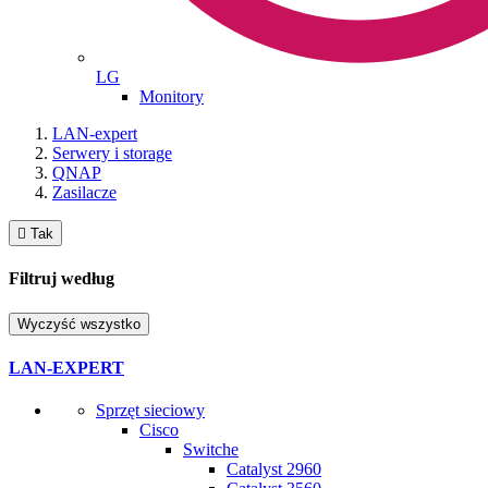
LG
Monitory
LAN-expert
Serwery i storage
QNAP
Zasilacze

Tak
Filtruj według
Wyczyść wszystko
LAN-EXPERT
Sprzęt sieciowy
Cisco
Switche
Catalyst 2960