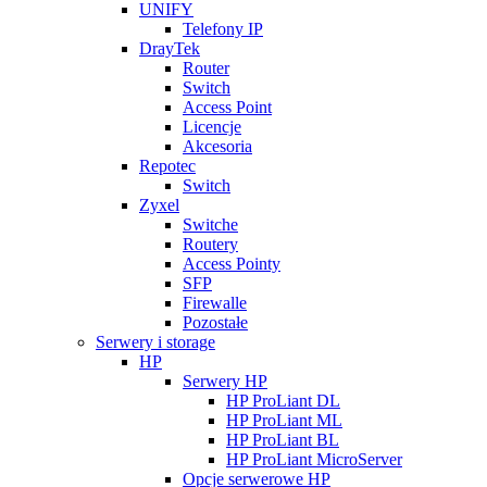
UNIFY
Telefony IP
DrayTek
Router
Switch
Access Point
Licencje
Akcesoria
Repotec
Switch
Zyxel
Switche
Routery
Access Pointy
SFP
Firewalle
Pozostałe
Serwery i storage
HP
Serwery HP
HP ProLiant DL
HP ProLiant ML
HP ProLiant BL
HP ProLiant MicroServer
Opcje serwerowe HP