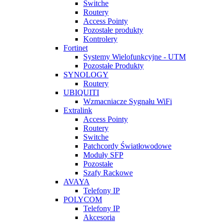
Switche
Routery
Access Pointy
Pozostałe produkty
Kontrolery
Fortinet
Systemy Wielofunkcyjne - UTM
Pozostałe Produkty
SYNOLOGY
Routery
UBIQUITI
Wzmacniacze Sygnału WiFi
Extralink
Access Pointy
Routery
Switche
Patchcordy Światłowodowe
Moduły SFP
Pozostałe
Szafy Rackowe
AVAYA
Telefony IP
POLYCOM
Telefony IP
Akcesoria