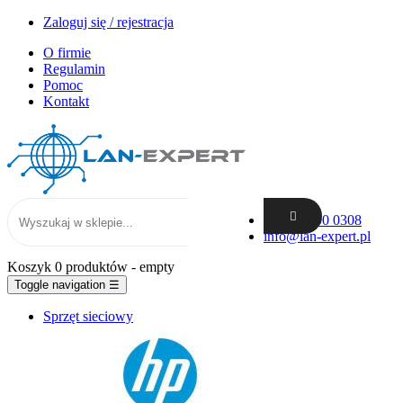
Zaloguj się / rejestracja
O firmie
Regulamin
Pomoc
Kontakt
+48 62 300 0308
info@lan-expert.pl
Koszyk
0 produktów
- empty
Toggle navigation
☰
Sprzęt sieciowy