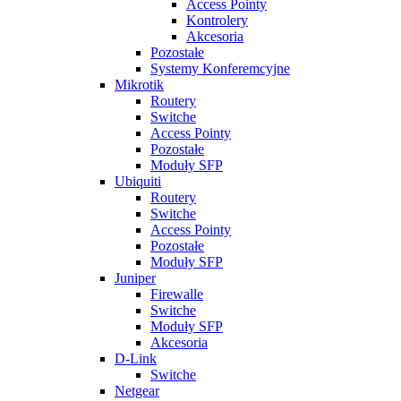
Access Pointy
Kontrolery
Akcesoria
Pozostałe
Systemy Konferemcyjne
Mikrotik
Routery
Switche
Access Pointy
Pozostałe
Moduły SFP
Ubiquiti
Routery
Switche
Access Pointy
Pozostałe
Moduły SFP
Juniper
Firewalle
Switche
Moduły SFP
Akcesoria
D-Link
Switche
Netgear