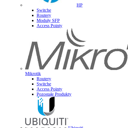
HP
Switche
Routery
Moduły SFP
Access Pointy
Mikrotik
Routery
Switche
Access Pointy
Pozostałe Produkty
Ubiquiti