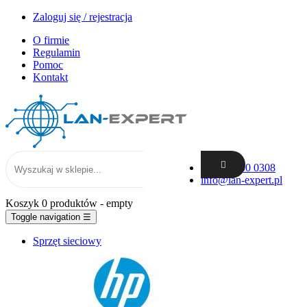
Zaloguj się / rejestracja
O firmie
Regulamin
Pomoc
Kontakt
+48 62 300 0308
info@lan-expert.pl
Koszyk
0 produktów
- empty
Toggle navigation
☰
Sprzęt sieciowy