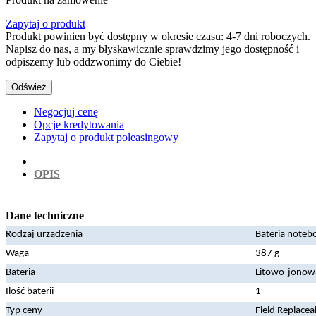
Zapytaj o produkt
Produkt powinien być dostępny w okresie czasu: 4-7 dni roboczych.
Napisz do nas, a my błyskawicznie sprawdzimy jego dostępność i
odpiszemy lub oddzwonimy do Ciebie!
Negocjuj cenę
Opcje kredytowania
Zapytaj o produkt poleasingowy
OPIS
Dane techniczne
Rodzaj urządzenia
Bateria noteb
Waga
387 g
Bateria
Litowo-jonow
Ilość baterii
1
Typ ceny
Field Replacea