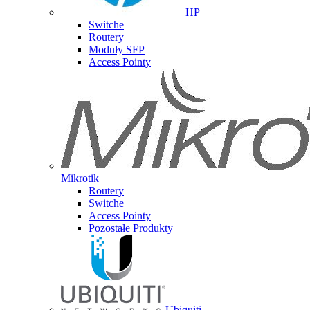
HP
Switche
Routery
Moduły SFP
Access Pointy
Mikrotik
Routery
Switche
Access Pointy
Pozostałe Produkty
Ubiquiti