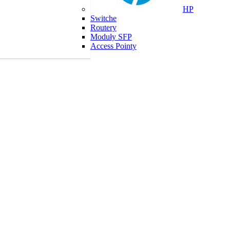
HP
Switche
Routery
Moduły SFP
Access Pointy