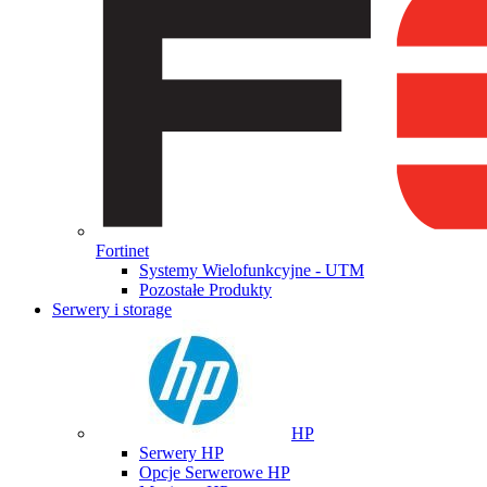
Fortinet
Systemy Wielofunkcyjne - UTM
Pozostałe Produkty
Serwery i storage
HP
Serwery HP
Opcje Serwerowe HP