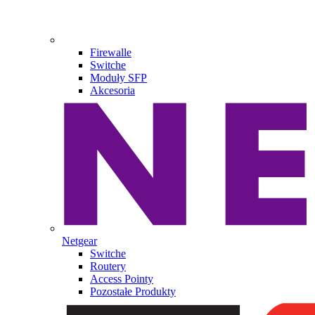
Firewalle
Switche
Moduły SFP
Akcesoria
Netgear
Switche
Routery
Access Pointy
Pozostałe Produkty