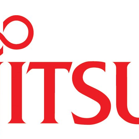
----Access Point
----Licencje
----Akcesoria
---Repotec
----Switch
---Zyxel
----Switche
----Routery
----Access Pointy
----SFP
----Firewalle
----Pozostałe
--Serwery i storage
---HP
----Serwery HP
-----HP ProLiant DL
-----HP ProLiant ML