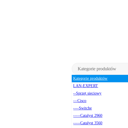
Kategorie produktów
Kategorie produktów
LAN-EXPERT
--Sprzęt sieciowy
---Cisco
----Switche
-----Catalyst 2960
-----Catalyst 3560