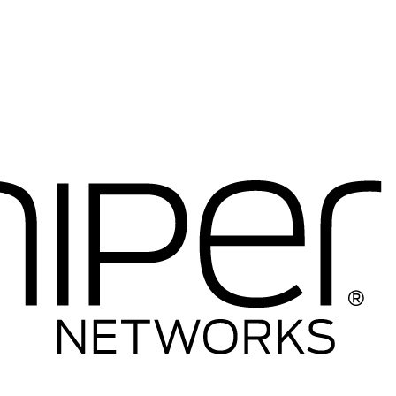
----Telefony IP
-----Telefony IP
-----Akcesoria
----Firewalle Cisco
-----Firewalle Cisco
-----Akcesoria
----Licencje
----Anteny
----Inne
---HP
----Switche
-----Seria 1400
-----Seria 1600
-----Seria 1800
-----Seria 1900
-----Seria 2500
-----Seria 2600
-----Seria 2900