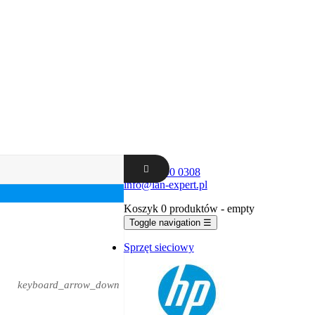
+48 62 300 0308
info@lan-expert.pl
Koszyk
0 produktów
- empty
Toggle navigation
☰
Sprzęt sieciowy
keyboard_arrow_down