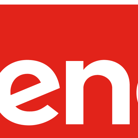
----Moduły SFP
----Akcesoria
---D-Link
----Switche
---Netgear
----Switche
----Routery
----Access Pointy
----Pozostałe produkty
----Kontrolery
---Fortinet
----Systemy Wielofunkcyjne - 
----Pozostałe Produkty
---SYNOLOGY
----Routery
---UBIQUITI
----Wzmacniacze Sygnału WiFi