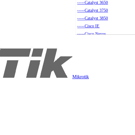
-----Catalyst 3650
-----Catalyst 3750
-----Catalyst 3850
-----Cisco IE
-----Cisco Nexus
-----Akcesoria
-----Small Business
-----Seria 4500
-----Catalyst 9200
----Routery
Mikrotik
-----Routery Cisco
-----Akcesoria
----Access Pointy
-----Access Pointy
-----Akcesoria
-----Kontrolery
----Moduły SFP