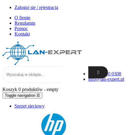
Zaloguj się / rejestracja
O firmie
Regulamin
Pomoc
Kontakt
+48 62 300 0308
info@lan-expert.pl
Koszyk
0 produktów
- empty
Toggle navigation
☰
Sprzęt sieciowy