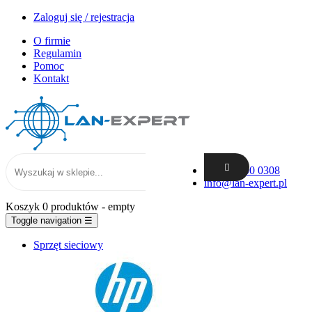
Zaloguj się / rejestracja
O firmie
Regulamin
Pomoc
Kontakt
+48 62 300 0308
info@lan-expert.pl
Koszyk
0 produktów
- empty
Toggle navigation
☰
Sprzęt sieciowy