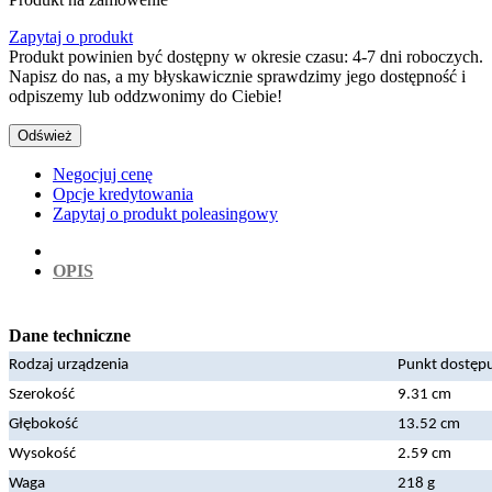
Zapytaj o produkt
Produkt powinien być dostępny w okresie czasu: 4-7 dni roboczych.
Napisz do nas, a my błyskawicznie sprawdzimy jego dostępność i
odpiszemy lub oddzwonimy do Ciebie!
Negocjuj cenę
Opcje kredytowania
Zapytaj o produkt poleasingowy
OPIS
Dane techniczne
Rodzaj urządzenia
Punkt dostęp
Szerokość
9.31 cm
Głębokość
13.52 cm
Wysokość
2.59 cm
Waga
218 g