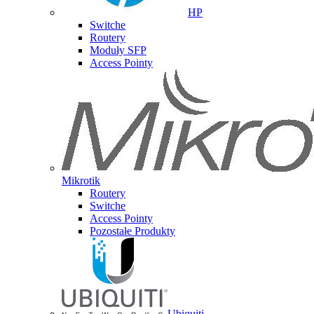
HP
Switche
Routery
Moduły SFP
Access Pointy
Mikrotik
Routery
Switche
Access Pointy
Pozostałe Produkty
Ubiquiti