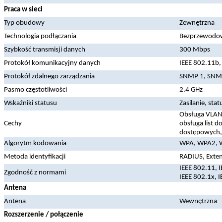
Praca w sieci
Typ obudowy
Zewnętrzna
Technologia podłączania
Bezprzewodo
Szybkość transmisji danych
300 Mbps
Protokół komunikacyjny danych
IEEE 802.11b, 
Protokół zdalnego zarządzania
SNMP 1, SNM
Pasmo częstotliwości
2.4 GHz
Wskaźniki statusu
Zasilanie, sta
Obsługa VLAN
Cechy
obsługa list 
dostępowych, 
Algorytm kodowania
WPA, WPA2, 
Metoda identyfikacji
RADIUS, Exten
IEEE 802.11, I
Zgodność z normami
IEEE 802.1x, I
Antena
Antena
Wewnętrzna
Rozszerzenie / połączenie