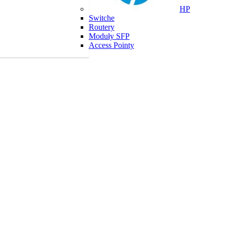
HP
Switche
Routery
Moduły SFP
Access Pointy