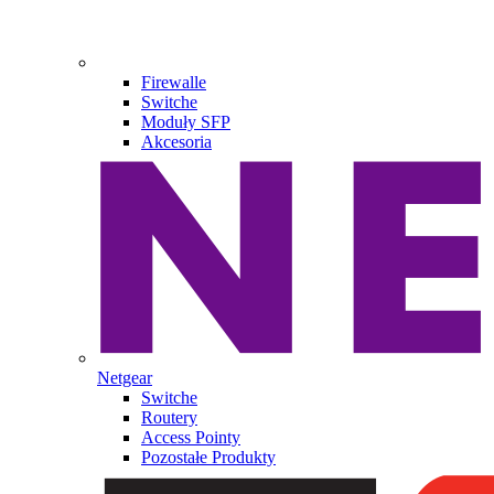
Firewalle
Switche
Moduły SFP
Akcesoria
Netgear
Switche
Routery
Access Pointy
Pozostałe Produkty