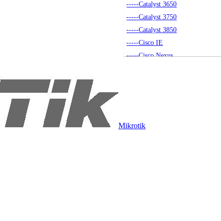
-----Catalyst 3650
-----Catalyst 3750
-----Catalyst 3850
-----Cisco IE
-----Cisco Nexus
-----Akcesoria
-----Small Business
-----Seria 4500
-----Catalyst 9200
----Routery
Mikrotik
-----Routery Cisco
-----Akcesoria
----Access Pointy
-----Access Pointy
-----Akcesoria
-----Kontrolery
----Moduły SFP