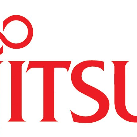
----Access Point
----Licencje
----Akcesoria
---Repotec
----Switch
---Zyxel
----Switche
----Routery
----Access Pointy
----SFP
----Firewalle
----Pozostałe
--Serwery i storage
---HP
----Serwery HP
-----HP ProLiant DL
-----HP ProLiant ML