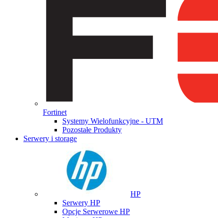
Fortinet
Systemy Wielofunkcyjne - UTM
Pozostałe Produkty
Serwery i storage
HP
Serwery HP
Opcje Serwerowe HP