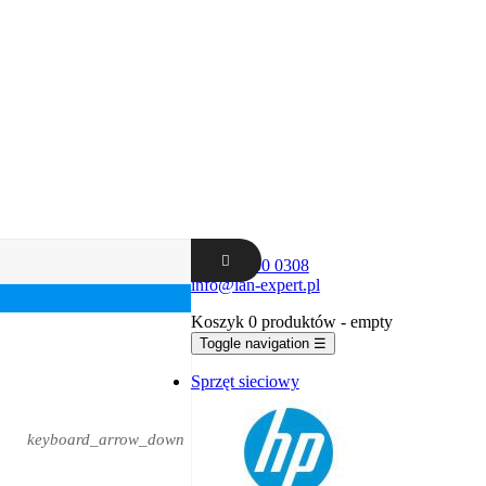
+48 62 300 0308
info@lan-expert.pl
Koszyk
0 produktów
- empty
Toggle navigation
☰
Sprzęt sieciowy
keyboard_arrow_down