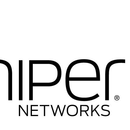
----Telefony IP
-----Telefony IP
-----Akcesoria
----Firewalle Cisco
-----Firewalle Cisco
-----Akcesoria
----Licencje
----Anteny
----Inne
---HP
----Switche
-----Seria 1400
-----Seria 1600
-----Seria 1800
-----Seria 1900
-----Seria 2500
-----Seria 2600
-----Seria 2900