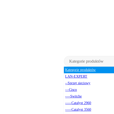
Kategorie produktów
Kategorie produktów
LAN-EXPERT
--Sprzęt sieciowy
---Cisco
----Switche
-----Catalyst 2960
-----Catalyst 3560