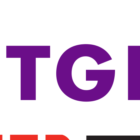
-----Seria 3100
-----Seria 3500
-----Seria 3600
-----Seria 3800
-----Seria 5100
-----Seria 5400
-----Seria 5500
-----Seria 5700
-----Seria 5800
-----Seria 5900
-----Akcesoria
----Routery
----Transceivery
----Access Pointy
-----Access Pointy
-----Kontrolery
-----Akcesoria