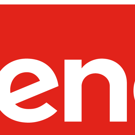
----Moduły SFP
----Akcesoria
---D-Link
----Switche
---Netgear
----Switche
----Routery
----Access Pointy
----Pozostałe produkty
----Kontrolery
---Fortinet
----Systemy Wielofunkcyjne - 
----Pozostałe Produkty
---SYNOLOGY
----Routery
---UBIQUITI
----Wzmacniacze Sygnału WiFi