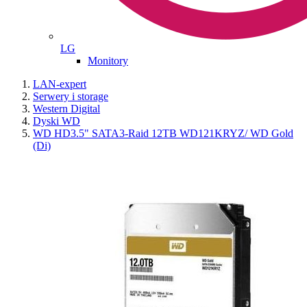
LG
Monitory
LAN-expert
Serwery i storage
Western Digital
Dyski WD
WD HD3.5" SATA3-Raid 12TB WD121KRYZ/ WD Gold
(Di)