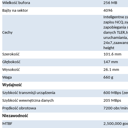
Wielkość bufora
256 MB
Bajty na sektor
4096
Inteligentne
zapisu NCQ,sy
zapobiegania
Cechy
danych TLER,
uruchamiania,
24x7,zaawans
height
Szerokość
101.6 mm
Głębokość
147 mm
Wysokość
26.1 mm
Waga
660 g
Wydajność
Szybkość transmisji urządzenia
600 MBps (ze
Szybkość wewnętrzna danych
205 MBps
Prędkość obrotowa
7200 obr/min
Niezawodność
MTBF
2,500,000 go