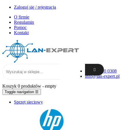
Zaloguj się / rejestracja
O firmie
Regulamin
Pomoc
Kontakt
+48 62 300 0308
info@lan-expert.pl
Koszyk
0 produktów
- empty
Toggle navigation
☰
Sprzęt sieciowy