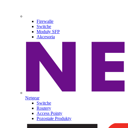
Firewalle
Switche
Moduły SFP
Akcesoria
Netgear
Switche
Routery
Access Pointy
Pozostałe Produkty