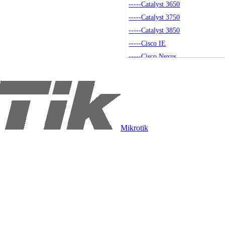
-----Catalyst 3650
-----Catalyst 3750
-----Catalyst 3850
-----Cisco IE
-----Cisco Nexus
-----Akcesoria
-----Small Business
-----Seria 4500
-----Catalyst 9200
----Routery
Mikrotik
-----Routery Cisco
-----Akcesoria
----Access Pointy
-----Access Pointy
-----Akcesoria
-----Kontrolery
----Moduły SFP