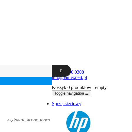
+48 62 300 0308
info@lan-expert.pl
Koszyk
0 produktów
- empty
Toggle navigation
☰
Sprzęt sieciowy
keyboard_arrow_down