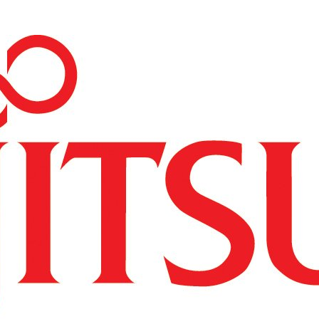
----Access Point
----Licencje
----Akcesoria
---Repotec
----Switch
---Zyxel
----Switche
----Routery
----Access Pointy
----SFP
----Firewalle
----Pozostałe
--Serwery i storage
---HP
----Serwery HP
-----HP ProLiant DL
-----HP ProLiant ML