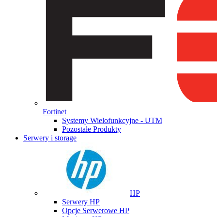
Fortinet
Systemy Wielofunkcyjne - UTM
Pozostałe Produkty
Serwery i storage
HP
Serwery HP
Opcje Serwerowe HP