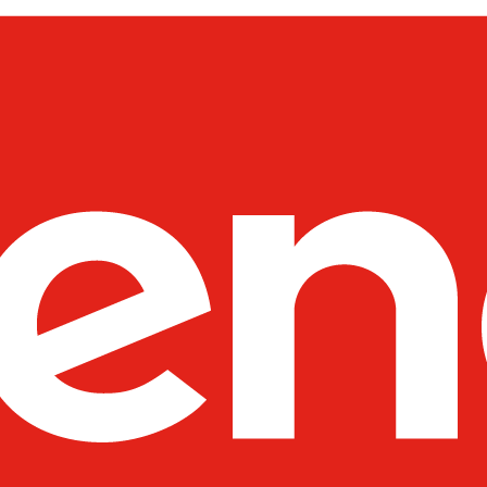
----Moduły SFP
----Akcesoria
---D-Link
----Switche
---Netgear
----Switche
----Routery
----Access Pointy
----Pozostałe produkty
----Kontrolery
---Fortinet
----Systemy Wielofunkcyjne - 
----Pozostałe Produkty
---SYNOLOGY
----Routery
---UBIQUITI
----Wzmacniacze Sygnału WiFi