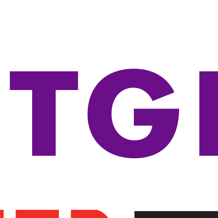
-----Seria 3100
-----Seria 3500
-----Seria 3600
-----Seria 3800
-----Seria 5100
-----Seria 5400
-----Seria 5500
-----Seria 5700
-----Seria 5800
-----Seria 5900
-----Akcesoria
----Routery
----Transceivery
----Access Pointy
-----Access Pointy
-----Kontrolery
-----Akcesoria