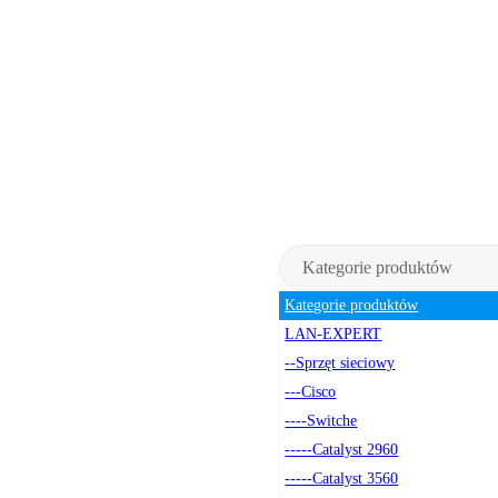
Kategorie produktów
Kategorie produktów
LAN-EXPERT
--Sprzęt sieciowy
---Cisco
----Switche
-----Catalyst 2960
-----Catalyst 3560