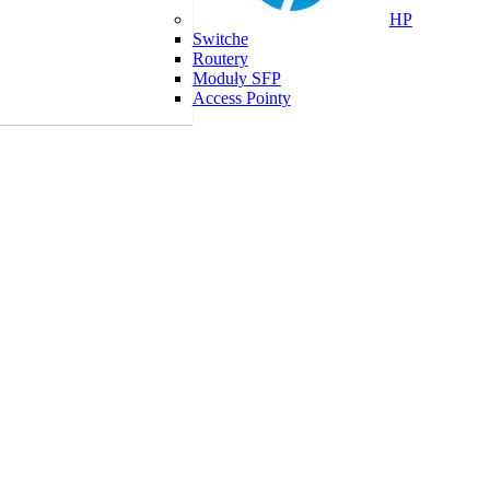
HP
Switche
Routery
Moduły SFP
Access Pointy