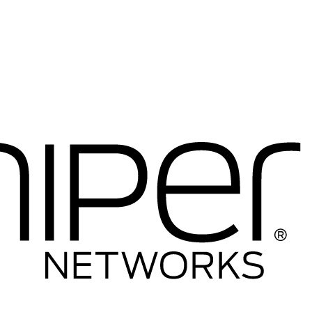
----Telefony IP
-----Telefony IP
-----Akcesoria
----Firewalle Cisco
-----Firewalle Cisco
-----Akcesoria
----Licencje
----Anteny
----Inne
---HP
----Switche
-----Seria 1400
-----Seria 1600
-----Seria 1800
-----Seria 1900
-----Seria 2500
-----Seria 2600
-----Seria 2900