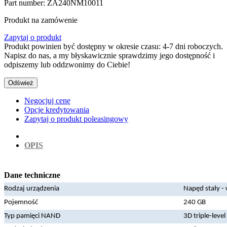
Part number: ZA240NM10011
Produkt na zamówenie
Zapytaj o produkt
Produkt powinien być dostępny w okresie czasu: 4-7 dni roboczych.
Napisz do nas, a my błyskawicznie sprawdzimy jego dostępność i
odpiszemy lub oddzwonimy do Ciebie!
Negocjuj cenę
Opcje kredytowania
Zapytaj o produkt poleasingowy
OPIS
Dane techniczne
Rodzaj urządzenia
Napęd stały -
Pojemność
240 GB
Typ pamięci NAND
3D triple-level 