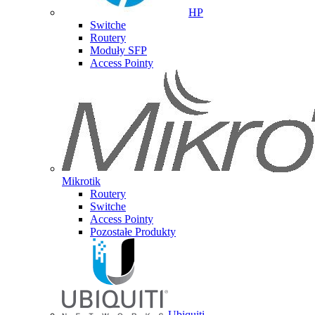
HP
Switche
Routery
Moduły SFP
Access Pointy
Mikrotik
Routery
Switche
Access Pointy
Pozostałe Produkty
Ubiquiti