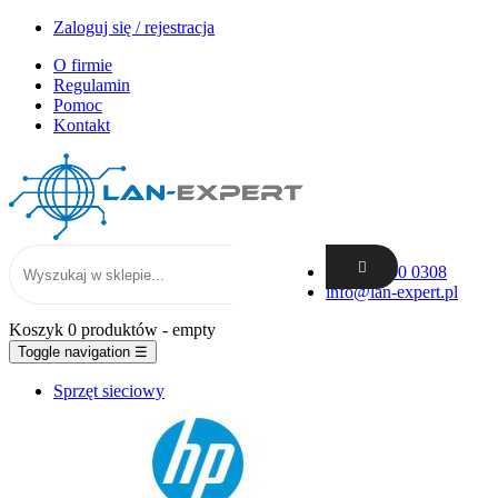
Zaloguj się / rejestracja
O firmie
Regulamin
Pomoc
Kontakt
+48 62 300 0308
info@lan-expert.pl
Koszyk
0 produktów
- empty
Toggle navigation
☰
Sprzęt sieciowy