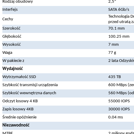
Rodzaj obudowy
2,5"
Interfejs
SATA 6Gb/s
Technologia 
Cechy
przed utratą z
Szerokość
70.1 mm
Głębokość
100.25 mm
Wysokość
7 mm
Waga
77 g
W pakiecie z
2 lata Odzysk
Wydajność
Wytrzymałość SSD
435 TB
Szybkość transmisji urządzenia
600 MBps (ze
Szybkość wewnętrzna danych
560 MBps (odc
Odczyt losowy 4 KB
55000 IOPS
Zapis losowy 4KB
30000 IOPS
Średnie opóźnienie
0.04 ms
Niezawodność
MTBF
2 miliony god