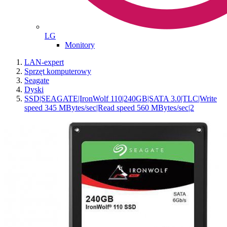
LG
Monitory
LAN-expert
Sprzęt komputerowy
Seagate
Dyski
SSD|SEAGATE|IronWolf 110|240GB|SATA 3.0|TLC|Write
speed 345 MBytes/sec|Read speed 560 MBytes/sec|2