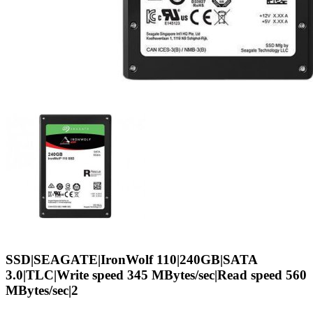
SSD|SEAGATE|IronWolf 110|240GB|SATA
3.0|TLC|Write speed 345 MBytes/sec|Read speed 560
MBytes/sec|2