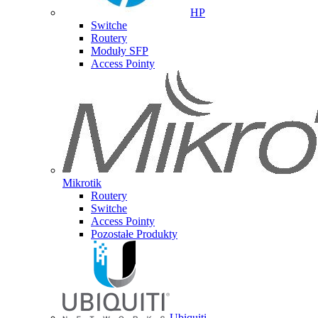
HP
Switche
Routery
Moduły SFP
Access Pointy
Mikrotik
Routery
Switche
Access Pointy
Pozostałe Produkty
Ubiquiti