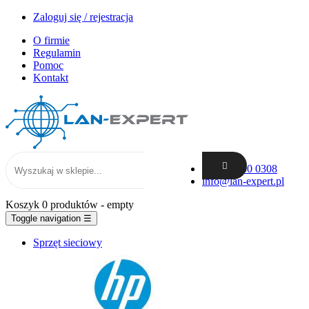
Zaloguj się / rejestracja
O firmie
Regulamin
Pomoc
Kontakt
+48 62 300 0308
info@lan-expert.pl
Koszyk
0 produktów
- empty
Toggle navigation
☰
Sprzęt sieciowy