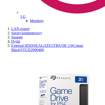
LG
Monitory
LAN-expert
Sprzęt komputerowy
Seagate
Dyski
External HDD|SEAGATE|2TB|USB 3.0|Colour
Black|STGD2000400