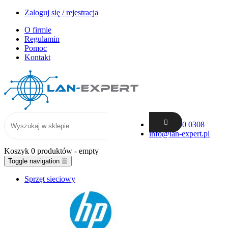
Zaloguj się / rejestracja
O firmie
Regulamin
Pomoc
Kontakt
+48 62 300 0308
info@lan-expert.pl
Koszyk
0 produktów
- empty
Toggle navigation
☰
Sprzęt sieciowy