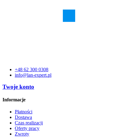
Q0L12A
HPE SN1600E 32Gb 2p FC HBA
Produkt na zamówenie
+48 62 300 0308
info@lan-expert.pl
Twoje konto
Informacje
Płatności
Dostawa
Czas realizacji
Oferty pracy
Zwroty