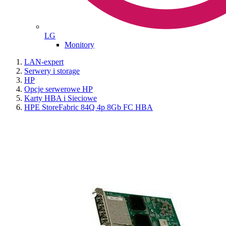
LG
Monitory
LAN-expert
Serwery i storage
HP
Opcje serwerowe HP
Karty HBA i Sieciowe
HPE StoreFabric 84Q 4p 8Gb FC HBA