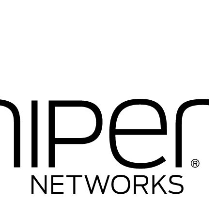
----Telefony IP
-----Telefony IP
-----Akcesoria
----Firewalle Cisco
-----Firewalle Cisco
-----Akcesoria
----Licencje
----Anteny
----Inne
---HP
----Switche
-----Seria 1400
-----Seria 1600
-----Seria 1800
-----Seria 1900
-----Seria 2500
-----Seria 2600
-----Seria 2900