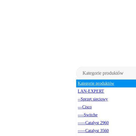
Kategorie produktów
Kategorie produktów
LAN-EXPERT
--Sprzęt sieciowy
---Cisco
----Switche
-----Catalyst 2960
-----Catalyst 3560