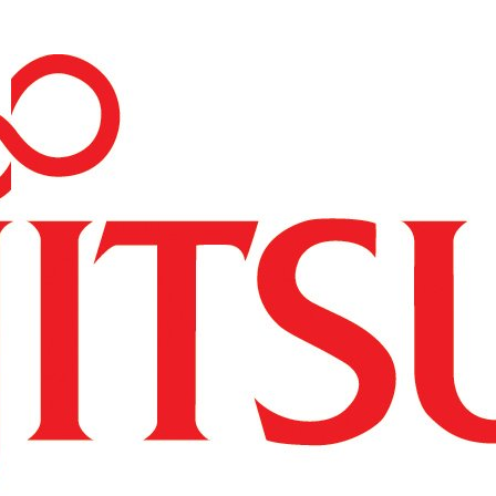
----Access Point
----Licencje
----Akcesoria
---Repotec
----Switch
---Zyxel
----Switche
----Routery
----Access Pointy
----SFP
----Firewalle
----Pozostałe
--Serwery i storage
---HP
----Serwery HP
-----HP ProLiant DL
-----HP ProLiant ML