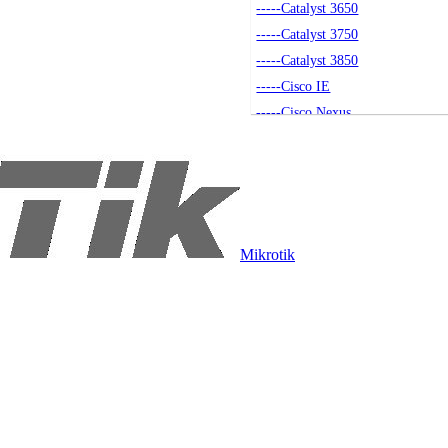
-----Catalyst 3650
-----Catalyst 3750
-----Catalyst 3850
-----Cisco IE
-----Cisco Nexus
-----Akcesoria
-----Small Business
-----Seria 4500
-----Catalyst 9200
----Routery
Mikrotik
-----Routery Cisco
-----Akcesoria
----Access Pointy
-----Access Pointy
-----Akcesoria
-----Kontrolery
----Moduły SFP