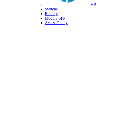
HP
Switche
Routery
Moduły SFP
Access Pointy