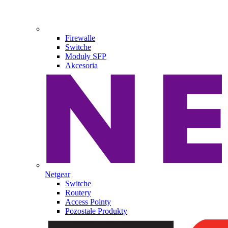
Firewalle
Switche
Moduły SFP
Akcesoria
Netgear
Switche
Routery
Access Pointy
Pozostałe Produkty