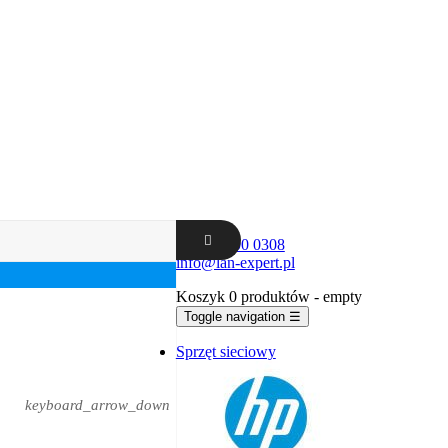
+48 62 300 0308
info@lan-expert.pl
Koszyk
0 produktów
- empty
Toggle navigation
☰
Sprzęt sieciowy
keyboard_arrow_down