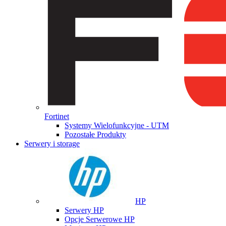
Fortinet
Systemy Wielofunkcyjne - UTM
Pozostałe Produkty
Serwery i storage
HP
Serwery HP
Opcje Serwerowe HP