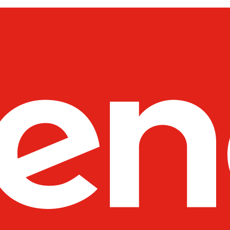
----Moduły SFP
----Akcesoria
---D-Link
----Switche
---Netgear
----Switche
----Routery
----Access Pointy
----Pozostałe produkty
----Kontrolery
---Fortinet
----Systemy Wielofunkcyjne - 
----Pozostałe Produkty
---SYNOLOGY
----Routery
---UBIQUITI
----Wzmacniacze Sygnału WiFi