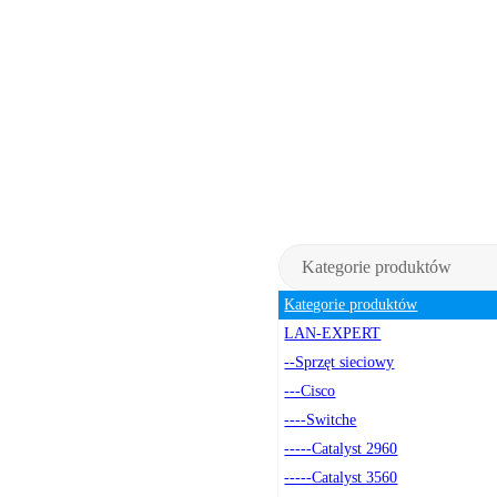
Kategorie produktów
Kategorie produktów
LAN-EXPERT
--Sprzęt sieciowy
---Cisco
----Switche
-----Catalyst 2960
-----Catalyst 3560