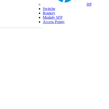
HP
Switche
Routery
Moduły SFP
Access Pointy