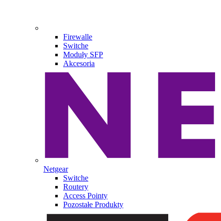
Firewalle
Switche
Moduły SFP
Akcesoria
Netgear
Switche
Routery
Access Pointy
Pozostałe Produkty