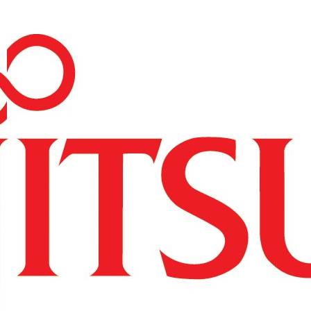
----Access Point
----Licencje
----Akcesoria
---Repotec
----Switch
---Zyxel
----Switche
----Routery
----Access Pointy
----SFP
----Firewalle
----Pozostałe
--Serwery i storage
---HP
----Serwery HP
-----HP ProLiant DL
-----HP ProLiant ML