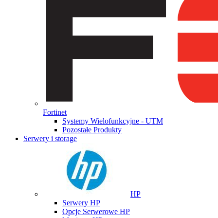
Fortinet
Systemy Wielofunkcyjne - UTM
Pozostałe Produkty
Serwery i storage
HP
Serwery HP
Opcje Serwerowe HP