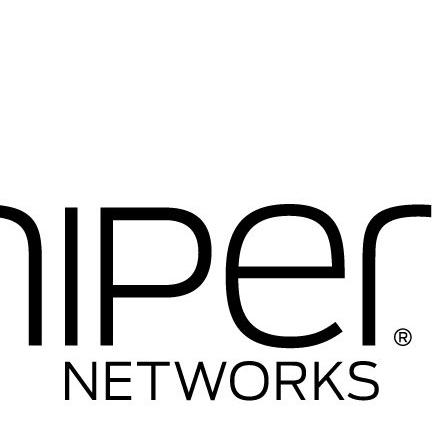
----Telefony IP
-----Telefony IP
-----Akcesoria
----Firewalle Cisco
-----Firewalle Cisco
-----Akcesoria
----Licencje
----Anteny
----Inne
---HP
----Switche
-----Seria 1400
-----Seria 1600
-----Seria 1800
-----Seria 1900
-----Seria 2500
-----Seria 2600
-----Seria 2900