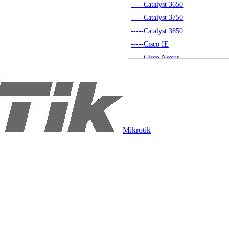
-----Catalyst 3650
-----Catalyst 3750
-----Catalyst 3850
-----Cisco IE
-----Cisco Nexus
-----Akcesoria
-----Small Business
-----Seria 4500
-----Catalyst 9200
----Routery
Mikrotik
-----Routery Cisco
-----Akcesoria
----Access Pointy
-----Access Pointy
-----Akcesoria
-----Kontrolery
----Moduły SFP