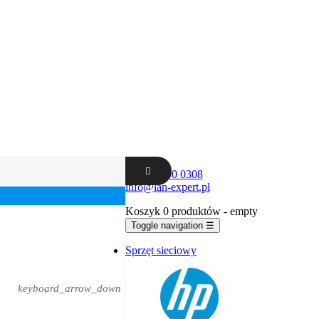
+48 62 300 0308
info@lan-expert.pl
Koszyk
0 produktów
- empty
Toggle navigation
☰
Sprzęt sieciowy
keyboard_arrow_down