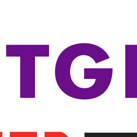
-----Seria 3100
-----Seria 3500
-----Seria 3600
-----Seria 3800
-----Seria 5100
-----Seria 5400
-----Seria 5500
-----Seria 5700
-----Seria 5800
-----Seria 5900
-----Akcesoria
----Routery
----Transceivery
----Access Pointy
-----Access Pointy
-----Kontrolery
-----Akcesoria