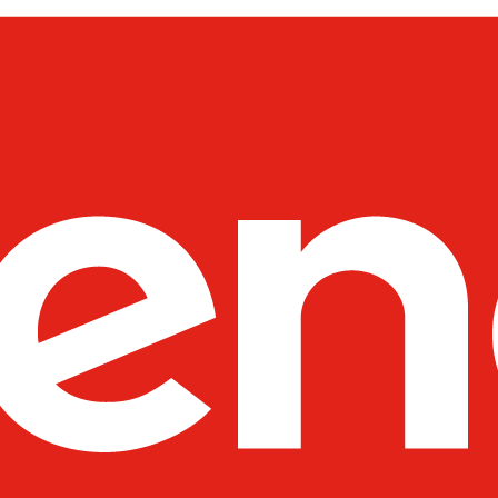
----Moduły SFP
----Akcesoria
---D-Link
----Switche
---Netgear
----Switche
----Routery
----Access Pointy
----Pozostałe produkty
----Kontrolery
---Fortinet
----Systemy Wielofunkcyjne - 
----Pozostałe Produkty
---SYNOLOGY
----Routery
---UBIQUITI
----Wzmacniacze Sygnału WiFi