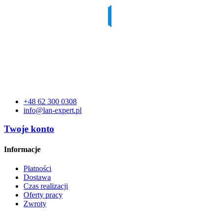
13L79AA
4GB DDR4-3200 SODIMM Memory
Produkt na zamówenie
+48 62 300 0308
info@lan-expert.pl
Twoje konto
Informacje
Płatności
Dostawa
Czas realizacji
Oferty pracy
Zwroty