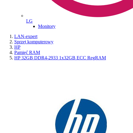
LG
Monitory
LAN-expert
Sprzęt komputerowy
HP
Pamięć RAM
HP 32GB DDR4-2933 1x32GB ECC RegRAM