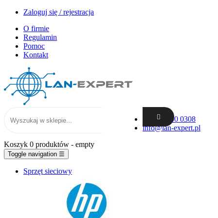
Zaloguj się / rejestracja
O firmie
Regulamin
Pomoc
Kontakt
+48 62 300 0308
info@lan-expert.pl
Koszyk
0 produktów
- empty
Toggle navigation
☰
Sprzęt sieciowy