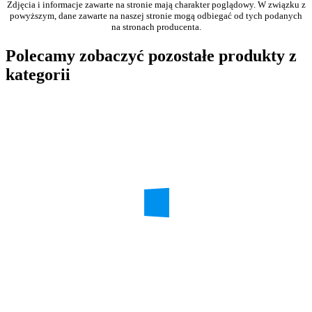
Zdjęcia i informacje zawarte na stronie mają charakter poglądowy. W związku z
powyższym, dane zawarte na naszej stronie mogą odbiegać od tych podanych
na stronach producenta.
Polecamy zobaczyć pozostałe produkty z
kategorii
AXXRMM4
Intel Remote Management Module V4
Produkt na zamówenie