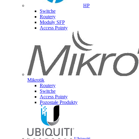
HP
Switche
Routery
Moduły SFP
Access Pointy
Mikrotik
Routery
Switche
Access Pointy
Pozostałe Produkty
Ubiquiti