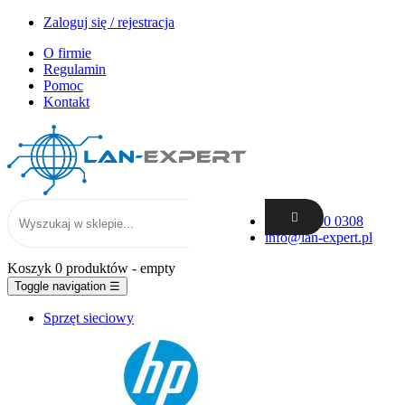
Zaloguj się / rejestracja
O firmie
Regulamin
Pomoc
Kontakt
+48 62 300 0308
info@lan-expert.pl
Koszyk
0 produktów
- empty
Toggle navigation
☰
Sprzęt sieciowy