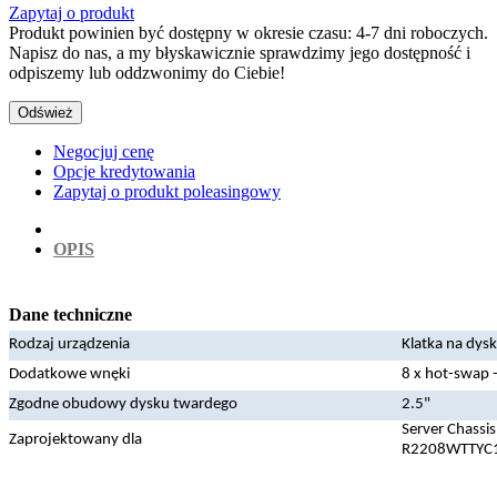
Zapytaj o produkt
Produkt powinien być dostępny w okresie czasu: 4-7 dni roboczych.
Napisz do nas, a my błyskawicznie sprawdzimy jego dostępność i
odpiszemy lub oddzwonimy do Ciebie!
Negocjuj cenę
Opcje kredytowania
Zapytaj o produkt poleasingowy
OPIS
Dane techniczne
Rodzaj urządzenia
Klatka na dysk
Dodatkowe wnęki
8 x hot-swap -
Zgodne obudowy dysku twardego
2.5"
Server Chass
Zaprojektowany dla
R2208WTTYC1