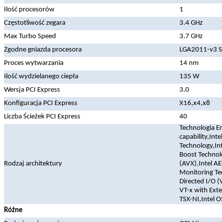
Ilość procesorów
1
Częstotliwość zegara
3.4 GHz
Max Turbo Speed
3.7 GHz
Zgodne gniazda procesora
LGA2011-v3 S
Proces wytwarzania
14 nm
Ilość wydzielanego ciepła
135 W
Wersja PCI Express
3.0
Konfiguracja PCI Express
X16,x4,x8
Liczba Ścieżek PCI Express
40
Technologia E
capability,Inte
Technology,Int
Boost Technol
Rodzaj architektury
(AVX),Intel A
Monitoring Tec
Directed I/O (
VT-x with Exte
TSX-NI,Intel 
Różne