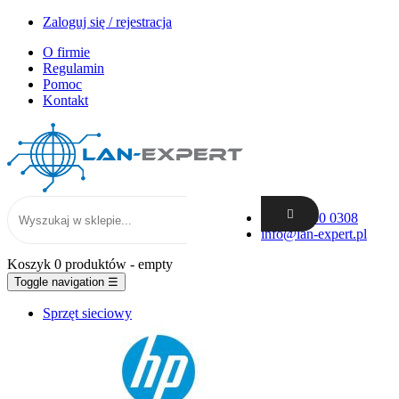
Zaloguj się / rejestracja
O firmie
Regulamin
Pomoc
Kontakt
+48 62 300 0308
info@lan-expert.pl
Koszyk
0 produktów
- empty
Toggle navigation
☰
Sprzęt sieciowy