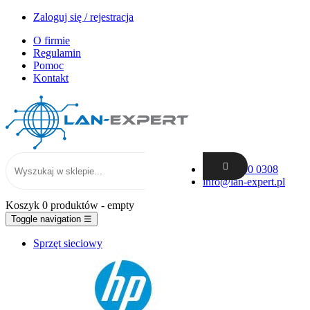
Zaloguj się / rejestracja
O firmie
Regulamin
Pomoc
Kontakt
+48 62 300 0308
info@lan-expert.pl
Koszyk
0 produktów
- empty
Toggle navigation
☰
Sprzęt sieciowy