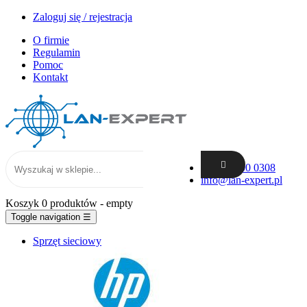
Zaloguj się / rejestracja
O firmie
Regulamin
Pomoc
Kontakt
+48 62 300 0308
info@lan-expert.pl
Koszyk
0 produktów
- empty
Toggle navigation
☰
Sprzęt sieciowy