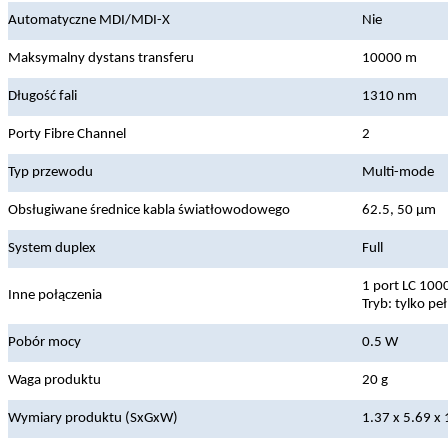
Automatyczne MDI/MDI-X
Nie
Maksymalny dystans transferu
10000 m
Długość fali
1310 nm
Porty Fibre Channel
2
Typ przewodu
Multi-mode
Obsługiwane średnice kabla światłowodowego
62.5, 50 µm
System duplex
Full
1 port LC 100
Inne połączenia
Tryb: tylko pe
Pobór mocy
0.5 W
Waga produktu
20 g
Wymiary produktu (SxGxW)
1.37 x 5.69 x