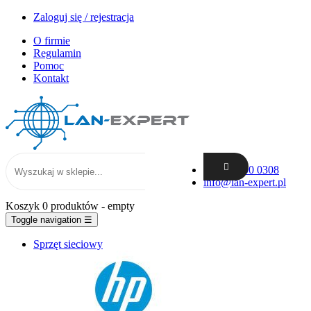
Zaloguj się / rejestracja
O firmie
Regulamin
Pomoc
Kontakt
+48 62 300 0308
info@lan-expert.pl
Koszyk
0 produktów
- empty
Toggle navigation
☰
Sprzęt sieciowy