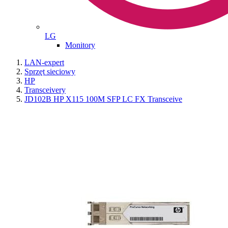
LG
Monitory
LAN-expert
Sprzęt sieciowy
HP
Transceivery
JD102B HP X115 100M SFP LC FX Transceive